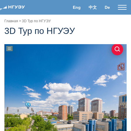
Eng
中文
De
Пока
нави
Главная
>
3D Тур по НГУЭУ
3D Тур по НГУЭУ