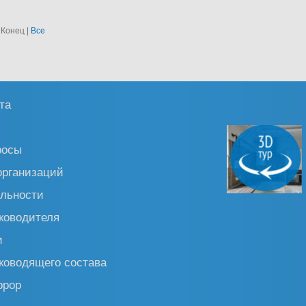
| Конец
|
Все
та
росы
организаций
льности
ководителя
и
ководящего состава
ррор