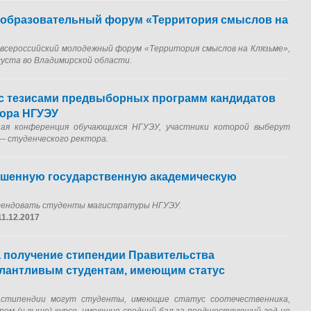
а образовательный форум «Территория смыслов на
всероссийский молодежный форум «Территория смыслов на Клязьме»,
густа во Владимирской области.
 с тезисами предвыборных программ кандидатов
тора НГУЭУ
ая конференция обучающихся НГУЭУ, участники которой выберут
— студенческого ректора.
ышенную государственную академическую
тендовать студенты магистратуры НГУЭУ.
11.12.2017
а получение стипендии Правительства
алантливым студентам, имеющим статус
 стипендии могут студенты, имеющие статус соотечественника,