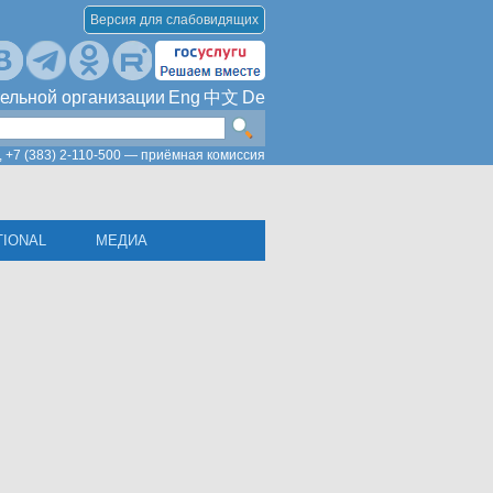
Версия для слабовидящих
ельной организации
Eng
中文
De
,
+7 (383) 2-110-500 — приёмная комиссия
TIONAL
МЕДИА