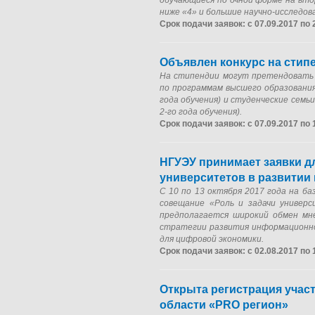
обучающиеся по очной форме на вто
ниже «4» и большие научно-исследо
Срок подачи заявок: с 07.09.2017 по 
Объявлен конкурс на стип
На стипендии могут претендовать а
по программам высшего образования 
года обучения) и студенческие семь
2-го года обучения).
Срок подачи заявок: с 07.09.2017 по 
НГУЭУ принимает заявки д
университетов в развитии
С 10 по 13 октября 2017 года на б
совещание «Роль и задачи универ
предполагается широкий обмен мн
стратегии развития информационно
для цифровой экономики.
Срок подачи заявок: с 02.08.2017 по 
Открыта регистрация учас
области «PRO регион»