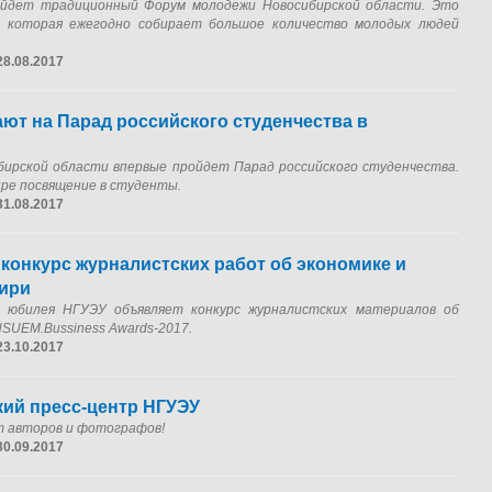
ройдет традиционный Форум молодежи Новосибирской области. Это
а, которая ежегодно собирает большое количество молодых людей
28.08.2017
ют на Парад российского студенчества в
бирской области впервые пройдет Парад российского студенчества.
ире посвящение в студенты.
31.08.2017
конкурс журналистских работ об экономике и
ири
о юбилея НГУЭУ объявляет конкурс журналистских материалов об
NSUEM.Bussiness Awards-2017.
23.10.2017
кий пресс-центр НГУЭУ
т авторов и фотографов!
30.09.2017