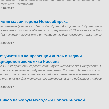
ром (и выше) курсе, имеющие средний бал за предшествующий год не
вательские достижения.
20.09.2017
ендии мэрии города Новосибирска
спиранты (начиная со 2-го года обучения), студенты (обучающиеся
- начиная с 3-го года обучения, по программам СПО – начиная со 2-го
и (за научную, творческую и инновационную деятельность – начиная со
13.09.2017
ля участия в конференции «Роль и задачи
 цифровой экономики России»
азе НГУЭУ пройдет Всероссийская научно-методическая конференция-
ситетов в развитии цифровой экономики России». На мероприятии
ениями и опытом, а также выработка согласованной межвузовской
-технических факультетов, ориентированных на подготовку кадров
15.09.2017
тников на Форум молодежи Новосибирской