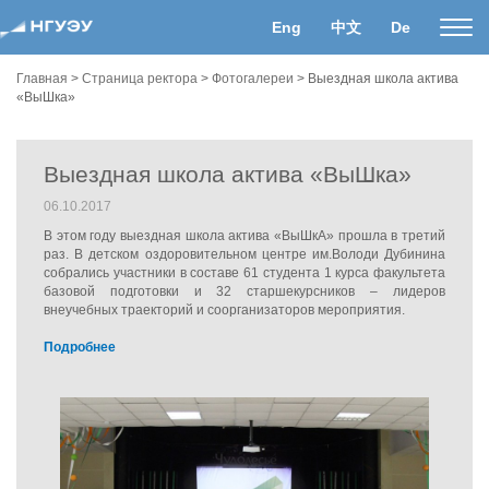
Eng
中文
De
Пока
нави
Главная
>
Страница ректора
>
Фотогалереи
>
Выездная школа актива
«ВыШка»
Выездная школа актива «ВыШка»
06.10.2017
В этом году выездная школа актива «ВыШкА» прошла в третий
раз. В детском оздоровительном центре им.Володи Дубинина
собрались участники в составе 61 студента 1 курса факультета
базовой подготовки и 32 старшекурсников – лидеров
внеучебных траекторий и соорганизаторов мероприятия.
Подробнее