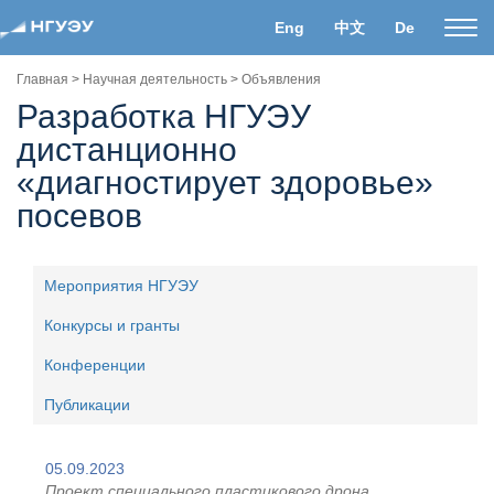
Eng
中文
De
Пока
нави
Главная
>
Научная деятельность
>
Объявления
Разработка НГУЭУ
дистанционно
«диагностирует здоровье»
посевов
Мероприятия НГУЭУ
Конкурсы и гранты
Конференции
Публикации
05.09.2023
Проект специального пластикового дрона