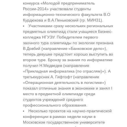
конкурса «Молодой предприниматель
России-2014» участвовали студенты
информационно-технического факультета В.О
Курдюкова и В.А.Пеньковский (гр. МИН31).
Участниками сразу нескольких региональных
предметных олимпиад стали учащиеся Бизнес-
колледжа НГУЭУ. Победителем первого
заочного тура олимпиады по экологии признана
В.Довбий (направление «Банковское дело»),
теперь девушке предстоит хорошо выступить во
втором туре. Бронзу за знания по информатике
получил Н.Медведев (направление
«Прикладная информатика (по отраслям)»). А
третьекурсник А. Гифтофт (направление
«Операционная деятельность в логистике»)
показал отличные знания в экономике и занял I
место в предметной олимпиаде среди
студентов учреждений среднего
профессионального образования.
Несколько проектов на научно-практической
конференции в рамках недели науки в
Московском государственном университете