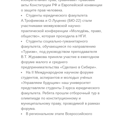
акты Конституции РФ и Европейской конвенции
о защите прав человека.
Студенты юридического факультета
А.Трофимова и О.Луценко (БЮ-22) стали
участниками межвузовской научно-
практической конференции «Молодёжь, право,
общество», которая проходила в НГИ.
Студенты социально-гуманитарного
факультета, обучающиеся по направлению
«Туризм», под руководством преподавателя
В.Т. Журавкова приняли участие в ежегодном
форуме малого и среднего
предпринимательства «Сделано в Сибири».
На II Международном научном форуме
студентов, аспирантов и молодых учёных
«Управляем будущим» наш университет
представляли студенты 3 курса юридического
факультета. Ребята прошли отборочный тур в
олимпиаде по конституционному и
муниципальному праву, проводимой в рамках
форума.
В региональном этапе Всероссийского