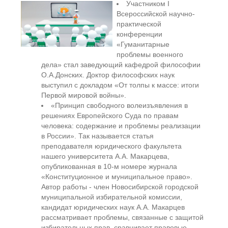
Участником I
Всероссийской научно-
практической
конференции
«Гуманитарные
проблемы военного
дела» стал заведующий кафедрой философии
О.А.Донских. Доктор философских наук
выступил с докладом «От толпы к массе: итоги
Первой мировой войны».
«Принцип свободного волеизъявления в
решениях Европейского Суда по правам
человека: содержание и проблемы реализации
в России». Так называется статья
преподавателя юридического факультета
нашего университета А.А. Макарцева,
опубликованная в 10-м номере журнала
«Конституционное и муниципальное право».
Автор работы - член Новосибирской городской
муниципальной избирательной комиссии,
кандидат юридических наук А.А. Макарцев
рассматривает проблемы, связанные с защитой
избирательных прав, сравнивает правовые