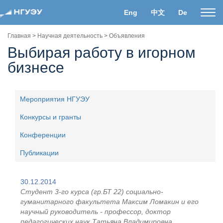
Eng
中文
De
Пока
нави
Главная
>
Научная деятельность
>
Объявления
Выбирая работу в игорном
бизнесе
Мероприятия НГУЭУ
Конкурсы и гранты
Конференции
Публикации
30.12.2014
Студент 3-го курса (гр.БТ 22) социально-
гуманитарного факультета Максим Ломакин и его
научный руководитель - профессор, доктор
педагогических наук Татьяна Владимировна