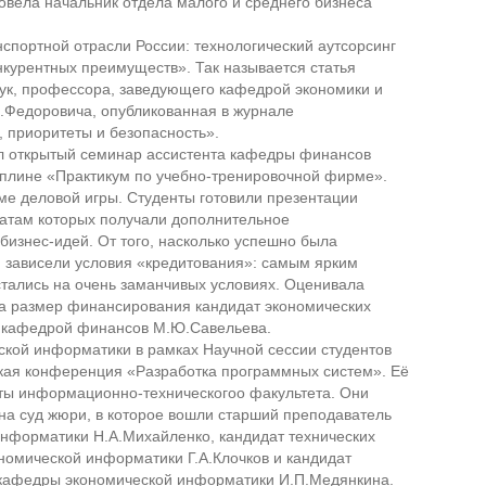
ровёла начальник отдела малого и среднего бизнеса
портной отрасли России: технологический аутсорсинг
курентных преимуществ». Так называется статья
аук, профессора, заведующего кафедрой экономики и
.Федоровича, опубликованная в журнале
 приоритеты и безопасность».
ёл открытый семинар ассистента кафедры финансов
плине «Практикум по учебно-тренировочной фирме».
ме деловой игры. Студенты готовили презентации
татам которых получали дополнительное
изнес-идей. От того, насколько успешно была
, зависели условия «кредитования»: самым ярким
стались на очень заманчивых условиях. Оценивала
а размер финансирования кандидат экономических
я кафедрой финансов М.Ю.Савельева.
кой информатики в рамках Научной сессии студентов
кая конференция «Разработка программных систем». Её
нты информационно-техническогоо факультета. Они
на суд жюри, в которое вошли старший преподаватель
нформатики Н.А.Михайленко, кандидат технических
номической информатики Г.А.Клочков и кандидат
т кафедры экономической информатики И.П.Медянкина.