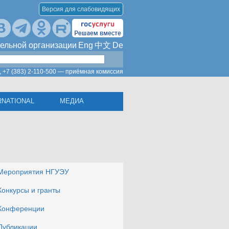
Версия для слабовидящих
ельной организации
Eng
中文
De
,
+7 (383) 2-110-500 — приёмная комиссия
RNATIONAL
МЕДИА
Мероприятия НГУЭУ
Конкурсы и гранты
Конференции
Публикации