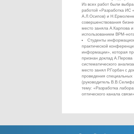
Из всех работ были выбра
работой «Разработка ИС 
А.Л.Осипов) и Н.Ермоленк
совершенствования бизнес
место заняла А.Карпова 
использованием BPM-нотац
Студенты информационн
практической конференци
информации», которая пр
признан доклад А.Перова
систематического анализа
место занял Р.Горбач с д
проведения специальных 
(руководитель В.В.Селифа
тему: «Разработка лабор
оптического канала связи»