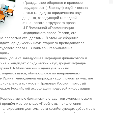
«Гражданское общество и правовое
государство» (г.Барнаул) опубликована
статья кандидата юридических наук,
доцента, заведующей кафедрой
финансового и трудового права
И.Г.Ломакиной «Гармонизация
медицинского права России, его
но-правовым стандартам». В этом же сборнике
идата юридических наук, старшего преподавателя
рудового права Е.В.Ваймер «Реабилитация
иции».
наук, доцент, заведующая кафедрой финансового и
кина и кандидат юридических наук, доцент кафедры
права Г.А.Могилевский издали учебник по
 студентов вузов, обучающихся по направлению
е Ирина Геннадьевна награждена дипломом за участие
ссиональном конкурсе «Правовая Россия», который
держке Российской ассоциации правовой информации
«Корпоративные финансы» у студентов экономического
45) прошёл мастер-класс «Проблемы привлечения
инансирования деятельности хозяйствующих субъектов в