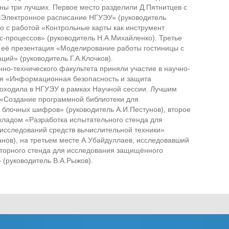
ны три лучших. Первое место разделили Д.Пятнитцев с
«Электронное расписание НГУЭУ» (руководитель
о с работой «Контрольные карты как инструмент
-процессов» (руководитель Н.А.Михайленко). Третье
и её презентация «Моделирование работы гостиницы с
ий» (руководитель Г.А.Клочков).
о-технического факультета приняли участие в научно-
я «Информационная безопасность и защита
оходила в НГУЭУ в рамках Научной сессии. Лучшим
 «Создание программной библиотеки для
 блочных шифров» (руководитель А.И.Пестунов), второе
окладом «Разработка испытательного стенда для
исследований средств вычислительной техники»
нов), на третьем месте А.Убайдуллаев, исследовавший
аторного стенда для исследования защищённого
 (руководитель В.А.Рыжов).