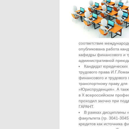
соответствие международ
опубликована работа канд
кафедры финансового и т
административной преюд
Кандидат юридических 
трудового права И.Г.Лома
финансового и трудового 
транспортному праву для
«Юриспруденция». А такж
в Х всероссийском профе
проходил заочно при под
ГАРАНТ.
В рамках дисциплины 
факультета (гр. 3041-30
кредитов как источника ф