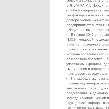
условиях кризиса». Его п
БИНБАНКА М.В.Першина.
«Реформирование транс
как фактор повышения кон
доктора экономических н
предпринимательства В.О
«Национальные интересы,
В группе 2041-у прош
Н.Ю.Николаевой по дисци
Занятие проведено в фор
бизнес-планов, по резуль
«финансирование» своих б
разработана презентация
участникам «кредиты» до
выступления и определял
наук, доцент, заведующа
На кафедре экономичес
прошла научно-практичес
участниками стали студе
представили 14 докладов 
кафедры экономической и
наук, доцент кафедры эко
технических наук, доцен