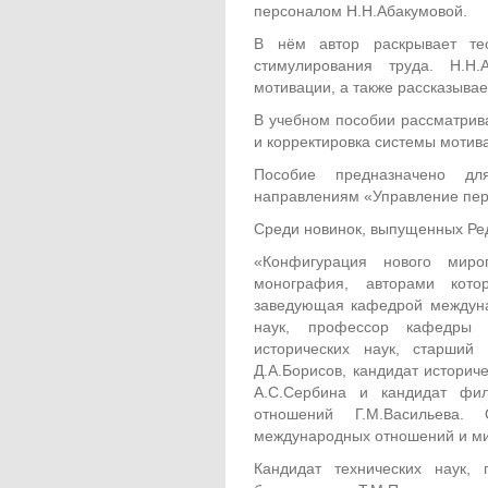
персоналом Н.Н.Абакумовой.
В нём автор раскрывает те
стимулирования труда. Н.Н
мотивации, а также рассказыва
В учебном пособии рассматрива
и корректировка системы мотив
Пособие предназначено дл
направлениям «Управление пе
Среди новинок, выпущенных Ред
«Конфигурация нового миро
монография, авторами кото
заведующая кафедрой междуна
наук, профессор кафедры 
исторических наук, старший
Д.А.Борисов, кандидат истори
А.С.Сербина и кандидат фил
отношений Г.М.Васильева
международных отношений и ми
Кандидат технических наук,