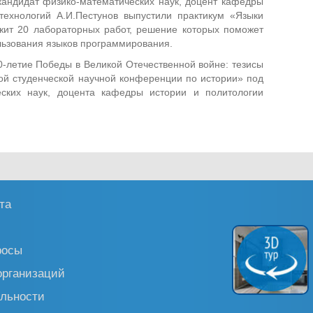
кандидат физико-математических наук, доцент кафедры
ехнологий А.И.Пестунов выпустили практикум «Языки
жит 20 лабораторных работ, решение которых поможет
льзования языков программирования.
0-летие Победы в Великой Отечественной войне: тезисы
ой студенческой научной конференции по истории» под
еских наук, доцента кафедры истории и политологии
та
росы
организаций
льности