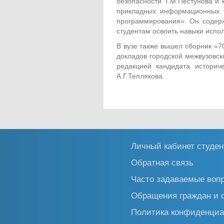
безопасности Т.М.Пестунова и 
прикладных информационных т
программирования». Он содер
студентам освоить навыки испо
В вузе также вышел сборник «7
докладов городской межвузовск
редакцией кандидата историч
А.Г.Теплякова.
Личный кабинет студен
Обратная связь
Часто задаваемые воп
Обращения граждан и 
Политика конфиденциа