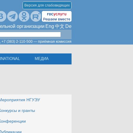
Версия для слабовидящих
ельной организации
Eng
中文
De
,
+7 (383) 2-110-500 — приёмная комиссия
RNATIONAL
МЕДИА
Мероприятия НГУЭУ
Конкурсы и гранты
Конференции
Публикации