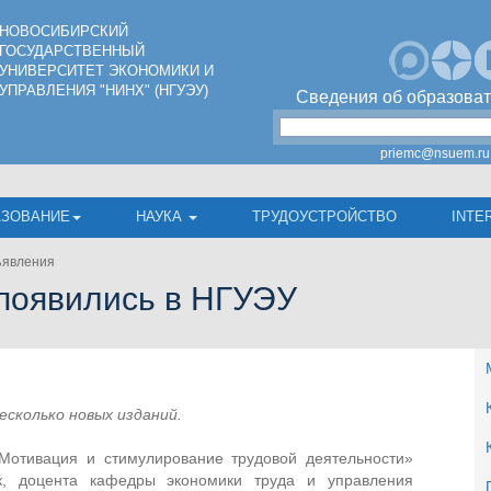
НОВОСИБИРСКИЙ
ГОСУДАРСТВЕННЫЙ
УНИВЕРСИТЕТ ЭКОНОМИКИ И
УПРАВЛЕНИЯ "НИНХ" (НГУЭУ)
Сведения об образоват
priemc@nsuem.ru
АЗОВАНИЕ
НАУКА
ТРУДОУСТРОЙСТВО
INTE
явления
появились в НГУЭУ
есколько новых изданий.
Мотивация и стимулирование трудовой деятельности»
ук, доцента кафедры экономики труда и управления