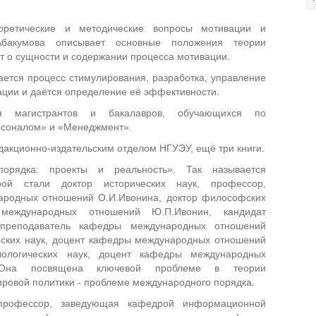
оретические и методические вопросы мотивации и
.Абакумова описывает основные положения теории
ет о сущности и содержании процесса мотивации.
ется процесс стимулирования, разработка, управление
ации и даётся определение её эффективности.
я магистрантов и бакалавров, обучающихся по
рсоналом» и «Менеджмент».
акционно-издательским отделом НГУЭУ, ещё три книги.
порядка: проекты и реальность». Так называется
рой стали доктор исторических наук, профессор,
родных отношений О.И.Ивонина, доктор философских
международных отношений Ю.П.Ивонин, кандидат
 преподаватель кафедры международных отношений
ческих наук, доцент кафедры международных отношений
ологических наук, доцент кафедры международных
. Она посвящена ключевой проблеме в теории
ровой политики - проблеме международного порядка.
 профессор, заведующая кафедрой информационной