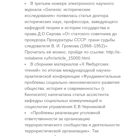
В третьем номере электронного научного
журнала «Genesis: исторические
исследования» появилась статья доктора
исторических наук, профессора, заведующего
кафедрой теории и истории государства и
права Д.О.Серова «От статского советника до
прокурора Прокуратуры СССР: грани судьбы
следователя В. И. Громова (1868–1952)».
Прочитать её можно, пройдя по ссылке: http://e-
notabene.ru/hr/article_15000.html.
В сборнике материалов «Х Ямбургских
чтений» по итогам международной научно-
практической конференции «Фундаментальные
проблемы социально-экономического развития
общества: история и современность» (г.
Кингисепп) напечатана статья ассистента
кафедры социальных коммуникаций и
социологии управления Е.В.Черниковой.
«Проблемы реализации уголовной
ответственности за организацию
террористического сообщества и деятельности
террористической организации». Так