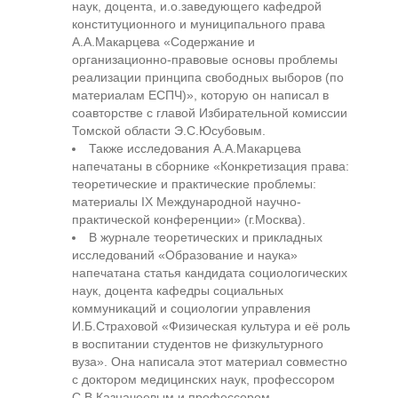
наук, доцента, и.о.заведующего кафедрой
конституционного и муниципального права
А.А.Макарцева «Содержание и
организационно-правовые основы проблемы
реализации принципа свободных выборов (по
материалам ЕСПЧ)», которую он написал в
соавторстве с главой Избирательной комиссии
Томской области Э.С.Юсубовым.
Также исследования А.А.Макарцева
напечатаны в сборнике «Конкретизация права:
теоретические и практические проблемы:
материалы IX Международной научно-
практической конференции» (г.Москва).
В журнале теоретических и прикладных
исследований «Образование и наука»
напечатана статья кандидата социологических
наук, доцента кафедры социальных
коммуникаций и социологии управления
И.Б.Страховой «Физическая культура и её роль
в воспитании студентов не физкультурного
вуза». Она написала этот материал совместно
с доктором медицинских наук, профессором
С.В.Казначеевым и профессором