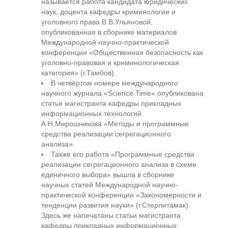
называется работа кандидата юридических
наук, доцента кафедры криминологии и
уголовного права В.В.Ульяновой,
опубликованная в сборнике материалов
Международной научно-практической
конференции «Общественная безопасность как
уголовно-правовая и криминологическая
категория» (г.Тамбов).
В четвёртом номере международного
научного журнала «Science Time» опубликована
статья магистранта кафедры прикладных
информационных технологий
А.Н.Мирошникова «Методы и программные
средства реализации сегрегационного
анализа».
Также его работа «Программные средства
реализации сегрегационного анализа в схеме
единичного выбора» вышла в сборнике
научных статей Международной научно-
практической конференции «Закономерности и
тенденции развития науки» (г.Стерлитамак).
Здесь же напечатаны статьи магистранта
кафедры прикладных информационных