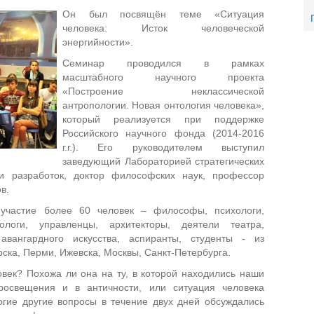
Он был посвящён теме «Ситуация
человека: Исток человеческой
энергийности».
Семинар проводился в рамках
масштабного научного проекта
«Построение неклассической
антропологии. Новая онтология человека»,
который реализуется при поддержке
Российского научного фонда (2014-2016
г.г.). Его руководителем выступил
заведующий Лабораторией стратегических
и разработок, доктор философских наук, профессор
в.
участие более 60 человек – философы, психологи,
иологи, управленцы, архитекторы, деятели театра,
авангардного искусства, аспиранты, студенты - из
ска, Перми, Ижевска, Москвы, Санкт-Петербурга.
овек? Похожа ли она на ту, в которой находились наши
росвещения и в античности, или ситуация человека
огие другие вопросы в течение двух дней обсуждались