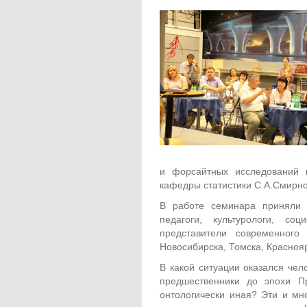
и форсайтных исследований 
кафедры статистики С.А.Смирно
В работе семинара приняли 
педагоги, культурологи, соц
представители современного 
Новосибирска, Томска, Краснояр
В какой ситуации оказался чел
предшественники до эпохи П
онтологически иная? Эти и мн