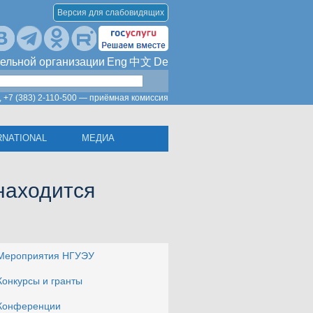
Версия для слабовидящих
ельной организации
Eng
中文
De
,
+7 (383) 2-110-500 — приёмная комиссия
RNATIONAL
МЕДИА
 находится
Мероприятия НГУЭУ
Конкурсы и гранты
Конференции