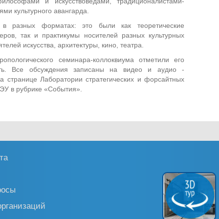
философами и искусствоведами, традиционалистами-
ями культурного авангарда.
 в разных форматах: это были как теоретические
еров, так и практикумы носителей разных культурных
телей искусства, архитектуры, кино, театра.
тропологического семинара-коллоквиума отметили его
сть. Все обсуждения записаны на видео и аудио -
а странице Лаборатории стратегических и форсайтных
ЭУ в рубрике «События».
та
росы
организаций