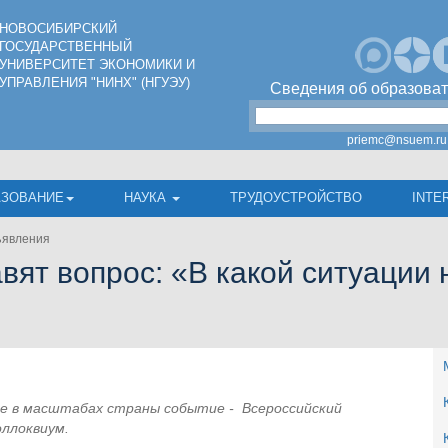
НОВОСИБИРСКИЙ
ГОСУДАРСТВЕННЫЙ
УНИВЕРСИТЕТ ЭКОНОМИКИ И
УПРАВЛЕНИЯ "НИНХ" (НГУЭУ)
Сведения об образоват
priemc@nsuem.ru
АЗОВАНИЕ
НАУКА
ТРУДОУСТРОЙСТВО
INTE
явления
вят вопрос: «В какой ситуации
ое в масштабах страны событие - Всероссийский
ллоквиум.