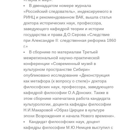
В двенадцатом номере журнала
«Российский следователь», индексируемого в
РИНЦ и рекомендованном ВАК, вышла статья
доктора исторических наук, профессора,
заведующего кафедрой теории и истории
государства и права Д.О.Серова «Следствие
при Александре II: следственная реформа 1860
г.»
В сборнике по материалам Третьей
межрегиональной научно-практической
конференции «Современный музей в
культурном пространстве Сибири»
опубликовано исследование «Деконструкция
как метафора (к вопросу о стиле)» доктора
философских наук, профессора, заведующего
кафедрой философии О.А.Донских. Также в
этом сборнике напечатана работа кандидата
культурологии, доцента кафедры философии
Н.И.Макаровой «Образ Цирцеи в культуре
эпохи Возрождения и начала Нового времени».
Кандидат философских наук, доцент
кафедры философии М.Ю.Немцев выступил с