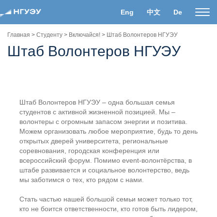
Eng
中文
De
Пока
нави
Главная
>
Студенту
>
Включайся!
>
Штаб Волонтеров НГУЭУ
Штаб Волонтеров НГУЭУ
Штаб Волонтеров НГУЭУ – одна большая семья
студентов с активной жизненной позицией. Мы –
волонтеры с огромным запасом энергии и позитива.
Можем организовать любое мероприятие, будь то день
открытых дверей университета, региональные
соревнования, городская конференция или
всероссийский форум. Помимо event-волонтёрства, в
штабе развивается и социальное волонтерство, ведь
мы заботимся о тех, кто рядом с нами.
Стать частью нашей большой семьи может только тот,
кто не боится ответственности, кто готов быть лидером,