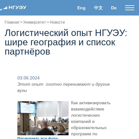
Eng
中文
De
Пока
нави
Главная
>
Университет
>
Новости
Логистический опыт НГУЭУ:
шире география и список
партнёров
03.06.2024
Этот опыт охотно перенимают и другие
вузы
Как активизировать
взаимодействие
логистических
компаний и
образовательных
программ по
Посмотреть все фото