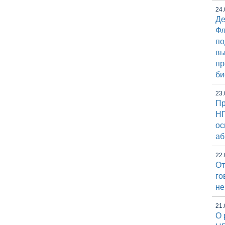
24.
Де
Фл
по
вы
пр
би
23.
Пр
НГ
ос
аб
22.
От
го
не
21.
О 