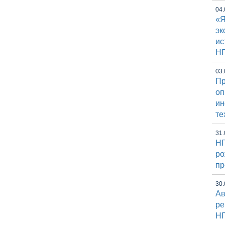
04.
«Я
эк
ис
Н
03.
Пр
оп
и
те
31.
НГ
ро
пр
30.
Ав
ре
Н