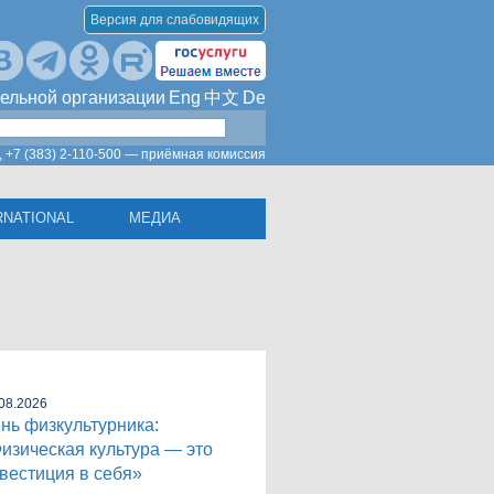
Версия для слабовидящих
ельной организации
Eng
中文
De
,
+7 (383) 2-110-500 — приёмная комиссия
RNATIONAL
МЕДИА
08.2026
нь физкультурника:
изическая культура — это
вестиция в себя»