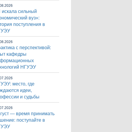
08.2026
 искала сильный
ономический вуз»:
тория поступления в
ГУЭУ
08.2026
актика с перспективой:
ыт кафедры
нформационных
хнологий НГУЭУ
07.2026
УЭУ: место, где
ждаются идеи,
офессии и судьбы
07.2026
густ — время принимать
шение: поступайте в
ГУЭУ