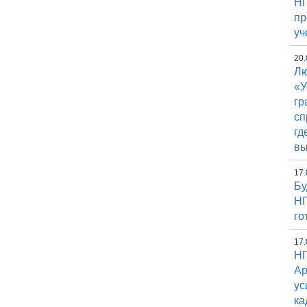
НГ
пр
уч
20.
Лю
«У
гр
сп
гд
вы
17.
Бу
НГ
го
17.
НГ
Ap
ус
ка