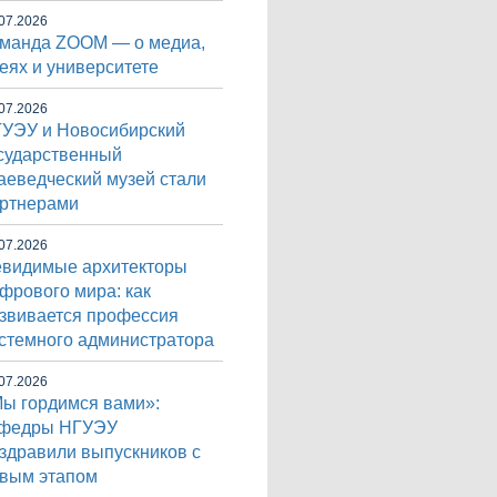
07.2026
манда ZOOM — о медиа,
еях и университете
07.2026
УЭУ и Новосибирский
сударственный
аеведческий музей стали
ртнерами
07.2026
видимые архитекторы
фрового мира: как
звивается профессия
стемного администратора
07.2026
ы гордимся вами»:
афедры НГУЭУ
здравили выпускников с
вым этапом