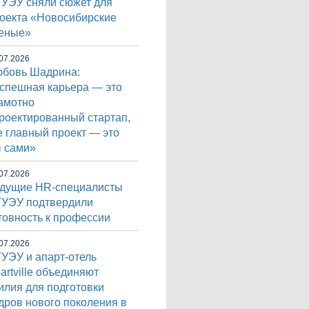
УЭУ сняли сюжет для
оекта «Новосибирские
еные»
07.2026
бовь Шадрина:
спешная карьера — это
амотно
роектированный стартап,
е главный проект — это
 сами»
07.2026
дущие HR-специалисты
УЭУ подтвердили
товность к профессии
07.2026
УЭУ и апарт-отель
artville объединяют
илия для подготовки
дров нового поколения в