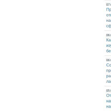
07.
Пр
от
на
сф
06.
Ка
из
бе
06.
Со
пр
ра
ла
05.
От
на
на