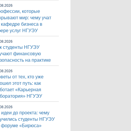
08.2026
офессии, которые
крывают мир: чему учат
 кафедре бизнеса в
ере услуг НГУЭУ
08.2026
к студенты НГУЭУ
учают финансовую
зопасность на практике
08.2026
веты от тех, кто уже
ошел этот путь: как
ботает «Карьерная
боратория» НГУЭУ
08.2026
 идеи до проекта: чему
учились студенты НГУЭУ
 форуме «Бирюса»