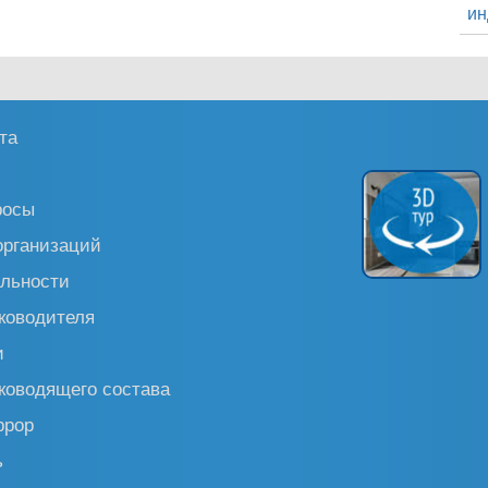
ин
та
росы
организаций
льности
ководителя
и
ководящего состава
ррор
ь