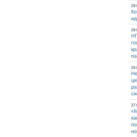
29.
Ко
ид
28.
НГ
го
кр
па
28.
Не
ци
ра
си
27.
«М
к
по
но