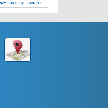
дустрии гостеприимства