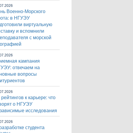
07.2026
нь Военно-Морского
ота: в НГУЭУ
дготовили виртуальную
ставку и вспомнили
еподавателя с морской
ографией
07.2026
иемная кампания
УЭУ: отвечаем на
новные вопросы
итуриентов
07.2026
 рейтингов к карьере: что
ворят о НГУЭУ
зависимые исследования
07.2026
разработке студента