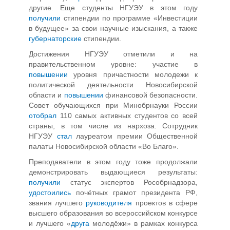
другие. Еще студенты НГУЭУ в этом году
получили
стипендии по программе «Инвестиции
в будущее» за свои научные изыскания, а также
губернаторские
стипендии.
Достижения НГУЭУ отметили и на
правительственном уровне: участие в
повышении
уровня причастности молодежи к
политической деятельности Новосибирской
области и
повышении
финансовой безопасности.
Совет обучающихся при Минобрнауки России
отобрал
110 самых активных студентов со всей
страны, в том числе из нархоза. Сотрудник
НГУЭУ
стал
лауреатом премии Общественной
палаты Новосибирской области «Во Благо».
Преподаватели в этом году тоже продолжали
демонстрировать выдающиеся результаты:
получили
статус экспертов Рособрнадзора,
удостоились
почётных грамот президента РФ,
звания лучшего
руководителя
проектов в сфере
высшего образования во всероссийском конкурсе
и лучшего «
друга
молодёжи» в рамках конкурса