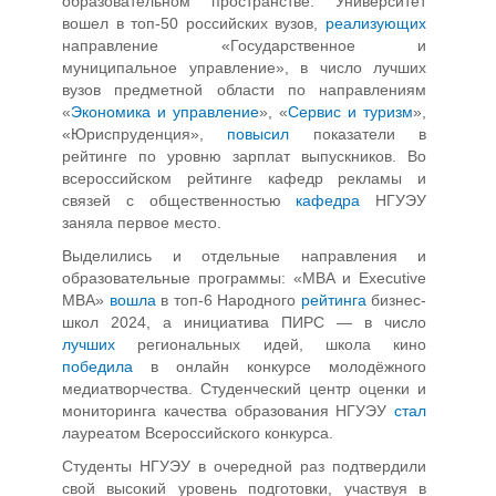
образовательном пространстве. Университет
вошел в топ-50 российских вузов,
реализующих
направление «Государственное и
муниципальное управление», в число лучших
вузов предметной области по направлениям
«
Экономика и управление
», «
Сервис и туризм
»,
«Юриспруденция»,
повысил
показатели в
рейтинге по уровню зарплат выпускников. Во
всероссийском рейтинге кафедр рекламы и
связей с общественностью
кафедра
НГУЭУ
заняла первое место.
Выделились и отдельные направления и
образовательные программы: «МВА и Executive
MBA»
вошла
в топ-6 Народного
рейтинга
бизнес-
школ 2024, а инициатива ПИРС — в число
лучших
региональных идей, школа кино
победила
в онлайн конкурсе молодёжного
медиатворчества. Студенческий центр оценки и
мониторинга качества образования НГУЭУ
стал
лауреатом Всероссийского конкурса.
Студенты НГУЭУ в очередной раз подтвердили
свой высокий уровень подготовки, участвуя в