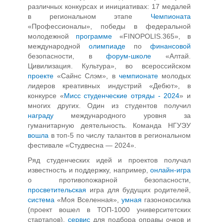
различных конкурсах и инициативах: 17 медалей
в региональном этапе
Чемпионата
«Профессионалы», победы в федеральной
молодежной
программе
«FINOPOLIS.365», в
международной
олимпиаде
по
финансовой
безопасности, в
форум-школе
«Алтай.
Цивилизация. Культура», во всероссийском
проекте
«Сайнс Слэм», в
чемпионате
молодых
лидеров креативных индустрий «Дебют», в
конкурсе «
Мисс студенческие отряды - 2024
» и
многих других. Один из студентов получил
награду
международного уровня за
гуманитарную деятельность. Команда НГУЭУ
вошла
в топ-5 по числу талантов в региональном
фестивале «Студвесна — 2024».
Ряд студенческих идей и проектов получал
известность и поддержку, например,
онлайн-игра
о противопожарной безопасности,
просветительская
игра для будущих родителей,
система
«Моя Вселенная»,
умная
газонокосилка
(проект вошел в ТОП-1000 университетских
стартапов),
сервис
для подбора оправы очков и