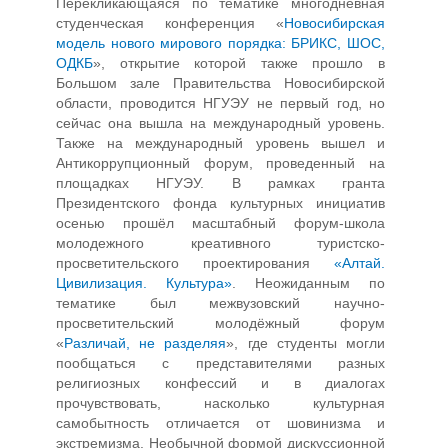
Перекликающаяся по тематике многодневная
студенческая конференция «
Новосибирская
модель нового мирового порядка: БРИКС, ШОС,
ОДКБ
», открытие которой также прошло в
Большом зале Правительства Новосибирской
области, проводится НГУЭУ не первый год, но
сейчас она вышла на международный уровень.
Также на международный уровень вышел и
Антикоррупционный форум, проведенный на
площадках НГУЭУ. В рамках гранта
Президентского фонда культурных инициатив
осенью прошёл масштабный форум-школа
молодежного креативного туристско-
просветительского проектирования
«Алтай.
Цивилизация. Культура»
. Неожиданным по
тематике был межвузовский научно-
просветительский молодёжный форум
«
Различай, не разделяя
», где студенты могли
пообщаться с представителями разных
религиозных конфессий и в диалогах
прочувствовать, насколько культурная
самобытность отличается от шовинизма и
экстремизма. Необычной формой дискуссионной