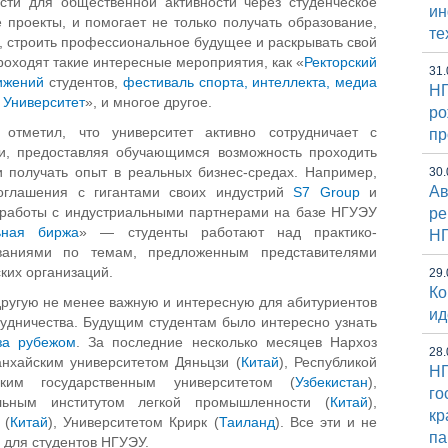
сти для общественной активности через студенческое
и
проекты, и помогает не только получать образование,
те
я, строить профессиональное будущее и раскрывать свой
роходят такие интересные мероприятия, как «
Ректорский
31.
ижений
студентов,
фестиваль спорта, интеллекта, медиа
НГ
 Университет
», и многое другое.
ро
отметил, что университет активно сотрудничает с
пр
и, предоставляя обучающимся возможность проходить
и получать опыт в реальных бизнес-средах. Например,
30.
Ав
оглашения c гигантами своих индустрий
S7 Group
и
 работы с индустриальными партнерами на базе НГУЭУ
ре
ьная биржа
» — студенты работают над практико-
Н
ваниями по темам, предложенным представителями
ких организаций.
29.
Ко
ругую не менее важную и интересную для абитуриентов
ид
удничества. Будущим студентам было интересно узнать
за рубежом
. За последние несколько месяцев Нархоз
28.
анхайским университетом Дяньцзи (
Китай
), Республикой
НГ
ким государственным университетом (
Узбекистан
),
го
льным институтом легкой промышленности (
Китай
),
кр
 (
Китай
), Университетом Крирк (
Таиланд
). Все эти и не
па
 для студентов НГУЭУ.