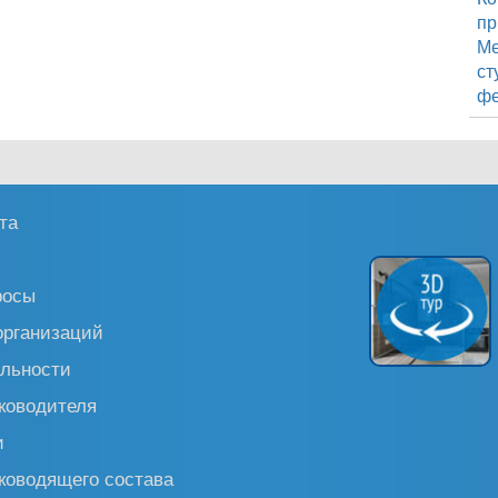
пр
М
ст
фе
та
росы
организаций
льности
ководителя
и
ководящего состава