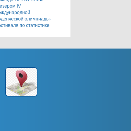
изером IV
еждународной
уденческой олимпиады-
стиваля по статистике