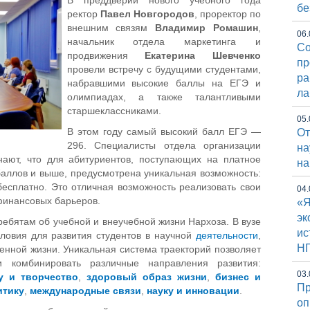
В преддверии нового учебного года
бе
ректор
Павел Новгородов
, проректор по
внешним связям
Владимир Ромашин
,
06.
начальник отдела маркетинга и
Со
продвижения
Екатерина Шевченко
пр
провели встречу с будущими студентами,
ра
набравшими высокие баллы на ЕГЭ и
ла
олимпиадах, а также талантливыми
старшеклассниками.
05.
В этом году самый высокий балл ЕГЭ —
От
296. Специалисты отдела организации
на
ают, что для абитуриентов, поступающих на платное
на
баллов и выше, предусмотрена уникальная возможность:
бесплатно. Это отличная возможность реализовать свои
04.
финансовых барьеров.
«Я
эк
ребятам об учебной и внеучебной жизни Нархоза. В вузе
ис
ловия для развития студентов в научной
деятельности
,
Н
венной жизни. Уникальная система траекторий позволяет
и комбинировать различные направления развития:
03.
у и творчество
,
здоровый образ жизни
,
бизнес и
Пр
итику
,
международные связи
,
науку и инновации
.
оп