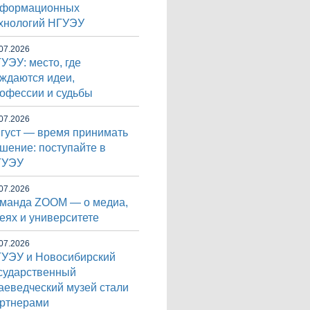
нформационных
хнологий НГУЭУ
07.2026
УЭУ: место, где
ждаются идеи,
офессии и судьбы
07.2026
густ — время принимать
шение: поступайте в
ГУЭУ
07.2026
манда ZOOM — о медиа,
еях и университете
07.2026
УЭУ и Новосибирский
сударственный
аеведческий музей стали
ртнерами