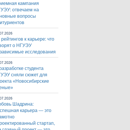
иемная кампания
УЭУ: отвечаем на
новные вопросы
итуриентов
07.2026
 рейтингов к карьере: что
ворят о НГУЭУ
зависимые исследования
07.2026
разработке студента
УЭУ сняли сюжет для
оекта «Новосибирские
еные»
07.2026
бовь Шадрина:
спешная карьера — это
амотно
роектированный стартап,
е главный проект — это