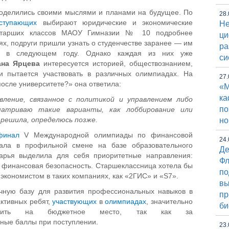
 поделились своими мыслями и планами на будущее. По
28.
ступающих
выбирают юридические и экономические
Не
 старших классов МАОУ Гимназии № 10 подробнее
ци
ях, подруги пришли узнать о студенчестве заранее — им
ра
Э в следующем году. Однако каждая из них уже
си
ана Ярцева
интересуется историей, обществознанием,
и пытается участвовать в различных олимпиадах. На
27.
после университете?» она ответила:
«М
к
вление, связанное с политикой и управлением либо
по
матриваю такие варианты, как лоббирование или
решила, определюсь позже.
но
финал
V Международной олимпиады по финансовой
24.
вала в профильной смене на базе образовательного
Де
арья выделила для себя приоритетные направления:
Фл
, финансовая безопасность. Старшеклассница хотела бы
по
экономистом в таких компаниях, как «2ГИС» и «S7».
вы
ичную базу для развития профессиональных навыков в
пр
активных ребят,
участвующих
в
олимпиадах
, значительно
би
упить на бюджетное место, так как за
ные баллы при поступлении.
23.