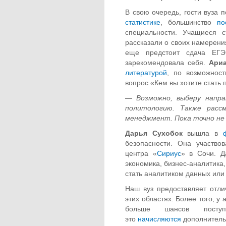
В свою очередь, гости вуза
статистике
, большинство
по
специальности. Учащиеся
рассказали о своих намерени
еще предстоит сдача ЕГ
зарекомендовала себя.
Ари
литературой
, по возможност
вопрос «Кем вы хотите стать 
—
Возможно, выберу напра
политологию. Также расс
менеджмент. Пока точно не 
Дарья Сухобок
вышла в
безопасности. Она участво
центра «
Сириус
» в Сочи. Д
экономика, бизнес-аналитика
стать аналитиком данных или 
Наш вуз предоставляет отл
этих областях. Более того, у 
больше шансов пост
это
начисляются
дополнитель