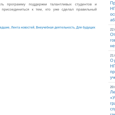
Пр
ть программу поддержки талантливых студентов и
НГ
 присоединиться к тем, кто уже сделал правильный
ос
аб
едшие
,
Лента новостей
,
Внеучебная деятельность
,
Для будущих
22.
От
го
не
21.
О 
НГ
пр
уч
20.
Лю
«У
гр
сп
гд