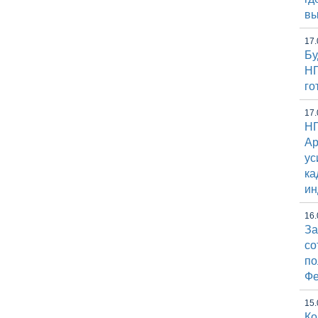
вы
17.
Бу
НГ
го
17.
НГ
Ap
ус
ка
ин
16.
За
со
по
Фе
15.
Ко