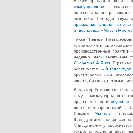
НГУЭУ предлагает возможно
самоуправление
и различные 
но и всесторонне развиватьс
потенциал. Ежегодно в вузе п
прием
»,
конкурс личных дост
и творчества
, «
Мисс и Мистер
Также
Павел Новгородов
компаниями и организациям
производственные практики 
недавно были заключены с
Wildberries & Russ
. В рамках
реализуется «
Интеллектуал
ориентированными исследо
власти, бизнеса, некоммерчес
Владимир Ромашин осветил д
тему — международного сотр
про возможности
обучения 
достиг договоренностей с Ш
Союзом
Мьянма
, Термезс
Шаньдунским профессиона
Синьцзянским университетом
только направления доступны