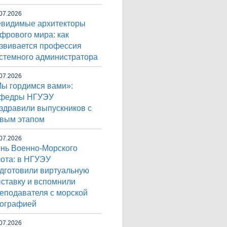
07.2026
видимые архитекторы
фрового мира: как
звивается профессия
стемного администратора
07.2026
ы гордимся вами»:
афедры НГУЭУ
здравили выпускников с
вым этапом
07.2026
нь Военно-Морского
ота: в НГУЭУ
дготовили виртуальную
ставку и вспомнили
еподавателя с морской
ографией
07.2026