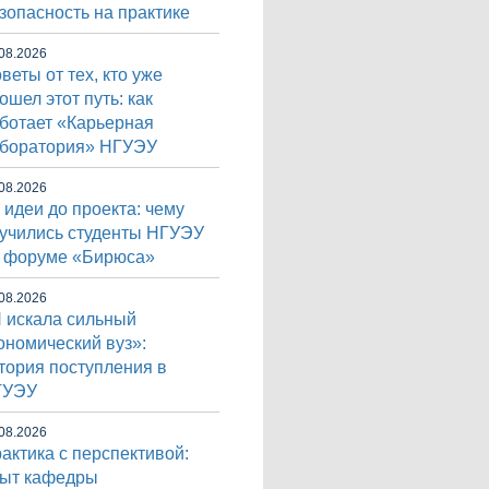
зопасность на практике
08.2026
веты от тех, кто уже
ошел этот путь: как
ботает «Карьерная
боратория» НГУЭУ
08.2026
 идеи до проекта: чему
учились студенты НГУЭУ
 форуме «Бирюса»
08.2026
 искала сильный
ономический вуз»:
тория поступления в
ГУЭУ
08.2026
актика с перспективой:
ыт кафедры