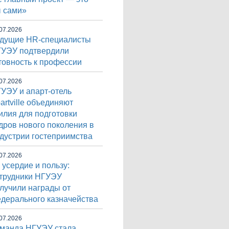
 сами»
07.2026
дущие HR-специалисты
УЭУ подтвердили
товность к профессии
07.2026
УЭУ и апарт-отель
artville объединяют
илия для подготовки
дров нового поколения в
дустрии гостеприимства
07.2026
 усердие и пользу:
трудники НГУЭУ
лучили награды от
дерального казначейства
07.2026
манда НГУЭУ стала