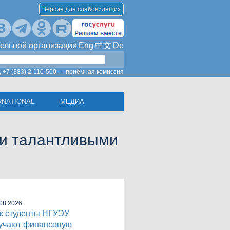
Версия для слабовидящих
ельной организации
Eng
中文
De
,
+7 (383) 2-110-500 — приёмная комиссия
RNATIONAL
МЕДИА
 и талантливыми
08.2026
к студенты НГУЭУ
учают финансовую