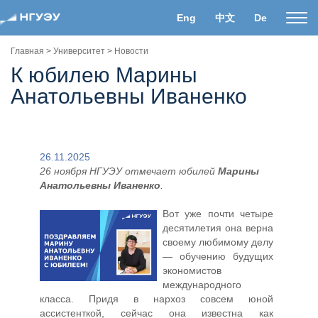
Eng
中文
De
Пока
нави
Главная
>
Университет
>
Новости
К юбилею Марины
Анатольевны Иваненко
26.11.2025
26 ноября НГУЭУ отмечает юбилей
Марины
Анатольевны Иваненко
.
Вот уже почти четыре
десятилетия она верна
своему любимому делу
— обучению будущих
экономистов
международного
класса. Придя в нархоз совсем юной
ассистенткой, сейчас она известна как