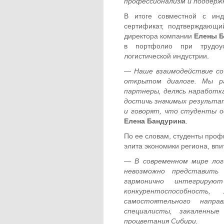
профессионализм и поддержк
В итоге совместной с инд
сертификат, подтверждающ
директора компании
Елены 
в портфолио при трудоус
логистической индустрии.
— Наше взаимодействие со
открытом диалоге. Мы р
партнеры, делясь наработк
достичь значимых результа
и говорят, что студенты о
Елена Бандурина
.
По ее словам, студенты про
элита экономики региона, вп
— В современном мире лог
невозможно представить
гармонично интегрирую
конкурентоспособност
самостоятельного напра
специалисты, закаленны
процветания Сибири.