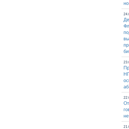
но
24.
Де
Фл
по
вы
пр
би
23.
Пр
НГ
ос
аб
22.
От
го
не
21.