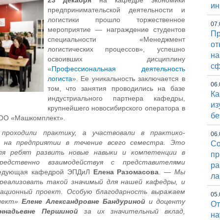
23 декабря
на кафедре экономики
ин
предпринимательской деятельности и
логистики прошло торжественное
07.
мероприятие — награждение студентов
Пр
специальности «Менеджмент
от
логистических процессов», успешно
на
освоивших дисциплину
сф
«
Профессиональная деятельность
логиста
». Ее уникальность заключается в
06.
том, что занятия проводились на базе
Ка
индустриального партнера кафедры,
из
крупнейшего новосибирского оператора в
бе
ООО «Машкомплект».
роходили практику, а участвовали в практико-
06.
х на предприятии в течение всего семестра. Это
Со
для ребят развить новые навыки и компетенции в
пр
средственно взаимодействуя с представителями
ра
ведующая кафедрой ЭПДиЛ
Елена Разомасова
. —
Мы
ла
 реализовать такой значимый для нашей кафедры, и
ационный проект. Особую благодарность выражаем
05.
лект»
Елене Александровне Бандуриной
и доценту
От
ннадьевне Першиной
за их значительный вклад,
на