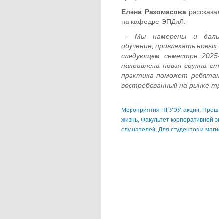
Елена Разомасова
рассказа
на кафедре ЭПДиЛ:
—
Мы намерены и дальш
обучение, привлекать новых
следующем семестре 2025
направлена новая группа с
практика поможет ребятам
востребованный на рынке тр
Мероприятия НГУЭУ, акции
,
Прош
жизнь
,
Факультет корпоративной э
слушателей
,
Для студентов и маг