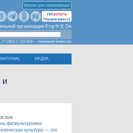
Версия для слабовидящих
ельной организации
Eng
中文
De
,
+7 (383) 2-110-500 — приёмная комиссия
RNATIONAL
МЕДИА
 и
08.2026
нь физкультурника:
изическая культура — это