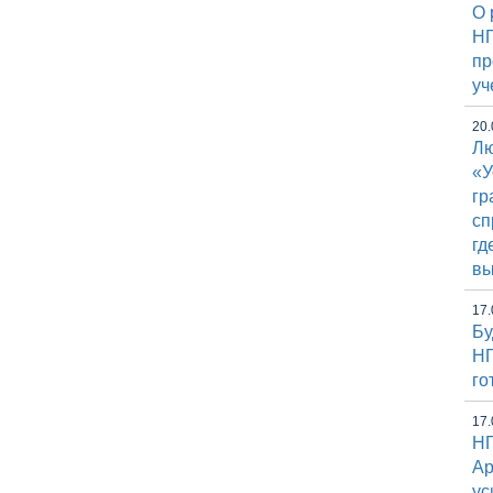
О 
НГ
пр
уч
20.
Лю
«У
гр
сп
гд
вы
17.
Бу
НГ
го
17.
НГ
Ap
ус