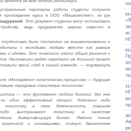
у проекта на всех этапах реализации.
на
устриальным партнером работы студенты получили
04.
ий прохождение курса в ООО «Машкомплект», из рук
«Я
Бандуриной
. Этот документ студенты могут использовать
эк
тройстве, ведь предприятие широко известно в
ис
Н
 студентами было построено на взаимопонимании и
аботали с молодыми людьми вместе как равные
03.
ами и идеями. Это позволило найти общие решения и
Пр
тов. Наставники ребят передают им большой привет
оп
ставили яркий след в нашей команде,
— подчеркнула
и
те
филя «Менеджмент логистических процессов» — будущая
итавшие передовые отраслевые технологии:
31.
НГ
истика — это фундамент любого бизнеса: без нее
ро
 ни один эффективный процесс. Компании либо
пр
т логистику в свою деятельность, повышая
ь, либо выстраивают логистику в качестве
30.
вления, диверсифицируя бизнес. Именно такие
Ав
е практикой и инновациями, станут двигателем
ре