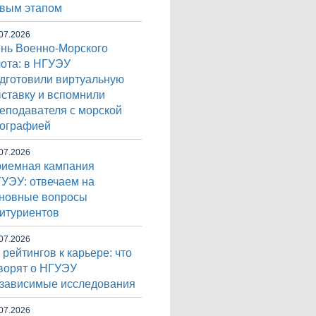
вым этапом
07.2026
нь Военно-Морского
ота: в НГУЭУ
дготовили виртуальную
ставку и вспомнили
еподавателя с морской
ографией
07.2026
иемная кампания
УЭУ: отвечаем на
новные вопросы
итуриентов
07.2026
 рейтингов к карьере: что
ворят о НГУЭУ
зависимые исследования
07.2026