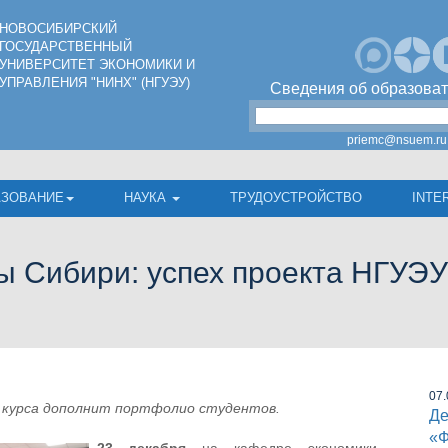
НОВОСИБИРСКИЙ
ГОСУДАРСТВЕННЫЙ
УНИВЕРСИТЕТ ЭКОНОМИКИ И
УПРАВЛЕНИЯ "НИНХ" (НГУЭУ)
Сведения об образоват
priemc@nsuem.ru
АЗОВАНИЕ
НАУКА
ТРУДОУСТРОЙСТВО
INTE
ы Сибири: успех проекта НГУЭУ
07.
 курса дополнит портфолио студентов.
Де
«Ф