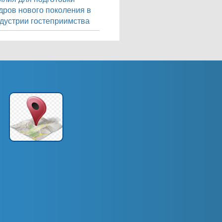
дров нового поколения в
дустрии гостеприимства