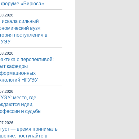
 форуме «Бирюса»
08.2026
 искала сильный
ономический вуз»:
тория поступления в
ГУЭУ
08.2026
актика с перспективой:
ыт кафедры
нформационных
хнологий НГУЭУ
07.2026
УЭУ: место, где
ждаются идеи,
офессии и судьбы
07.2026
густ — время принимать
шение: поступайте в