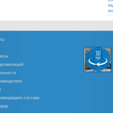
ка
ин
та
росы
организаций
льности
ководителя
и
ководящего состава
ррор