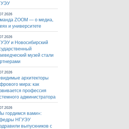
ГУЭУ
07.2026
манда ZOOM — о медиа,
еях и университете
07.2026
УЭУ и Новосибирский
сударственный
аеведческий музей стали
ртнерами
07.2026
видимые архитекторы
фрового мира: как
звивается профессия
стемного администратора
07.2026
ы гордимся вами»:
афедры НГУЭУ
здравили выпускников с