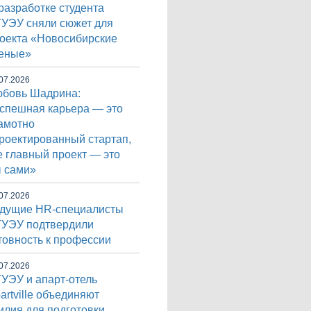
разработке студента
УЭУ сняли сюжет для
оекта «Новосибирские
еные»
07.2026
бовь Шадрина:
спешная карьера — это
амотно
роектированный стартап,
е главный проект — это
 сами»
07.2026
дущие HR-специалисты
УЭУ подтвердили
товность к профессии
07.2026
УЭУ и апарт-отель
artville объединяют
илия для подготовки