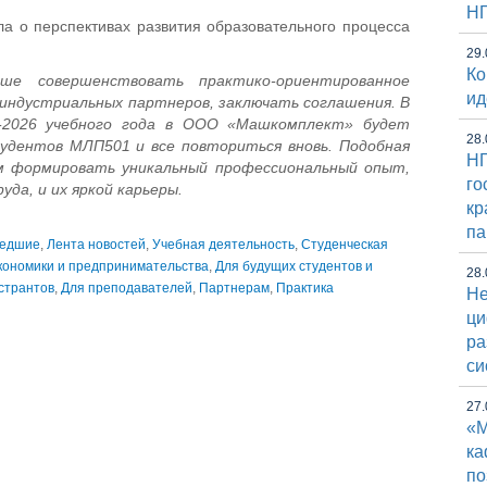
Н
ла о перспективах развития образовательного процесса
29.
Ко
е совершенствовать практико-ориентированное
ид
 индустриальных партнеров, заключать соглашения. В
-2026 учебного года в ООО «Машкомплект» будет
28.
тудентов МЛП501 и все повториться вновь. Подобная
НГ
 формировать уникальный профессиональный опыт,
го
уда, и их яркой карьеры.
кр
па
едшие
,
Лента новостей
,
Учебная деятельность
,
Студенческая
кономики и предпринимательства
,
Для будущих студентов и
28.
истрантов
,
Для преподавателей
,
Партнерам
,
Практика
Не
ци
ра
си
27.
«М
к
по