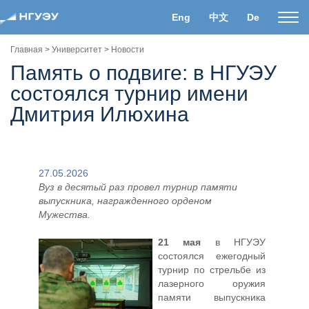
Eng
中文
De
Пока
нави
Главная
>
Университет
>
Новости
Память о подвиге: в НГУЭУ
состоялся турнир имени
Дмитрия Илюхина
27.05.2026
Вуз в десятый раз провел турнир памяти
выпускника, награжденного орденом
Мужества
.
21 мая
в НГУЭУ
состоялся ежегодный
турнир по стрельбе из
лазерного оружия
памяти выпускника