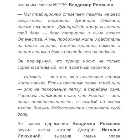
внешним связям НГУЭУ
Владимир Ромашин
.
—
Мы традиционно отмечаем память нашего
выпускника, сержанта Дмитрия Илюхина,
таким турниром. Дмитрий до конца выполнил
свой долг — долг патриота и сына своего
Отечества. А мы, продолжая жить и работать
на благо страны, должны хранить память о
наших героях и быть достойными их подвига
.
Он подчеркнул, что турнир носит не только
соревновательный, но и памятный характер:
—
Память — это то, что позволяет героям
жить в веках. Есть известные слова: традиции
— это не поклонение пеплу, а передача огня.
Передача понимания того, что Родина — это
наша ответственность, и каждый на своем
месте должен добросовестно исполнять свой
долг
.
Во время церемонии
Владимир Ромашин
вручил цветы матери Дмитрия
Наталье
Илюхиной
, выразив семье слова