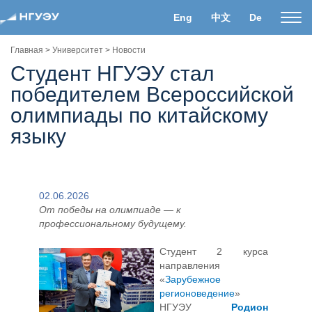
Eng
中文
De
Пока
нави
Главная
>
Университет
>
Новости
Студент НГУЭУ стал
победителем Всероссийской
олимпиады по китайскому
языку
02.06.2026
От победы на олимпиаде — к
профессиональному будущему.
Студент 2 курса
направления
«
Зарубежное
регионоведение
»
НГУЭУ
Родион