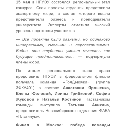
15 мая
в НГУЭУ состоялся региональный этап
конкурса. Свои проекты студенты представили
экспертному жюри, в состав которого вошли
представители бизнеса и преподаватели
университета. Эксперты отметили высокий
уровень подготовки участников:
—
Все проекты были разными, но одинаково
интересными, смелыми и перспективными.
Видно, что студенты умеют мыслить как
будущие предприниматели
, — подчеркнули
члены жюри.
По итогам регионального этапа право
представить НГУЭУ в федеральном финале
получила команда «ГолДевочки» (группа
3ФКА401) в составе
Анастасии Ярошенко,
Елены Юрловой, Ирины Грибковой, Софии
Жуковой
и
Натальи Костиной
. Наставником
команды выступила
Татьяна Аникина
,
представитель Новосибирского отделения ФАБА
«Платинум».
Финал в Москве: победа команды