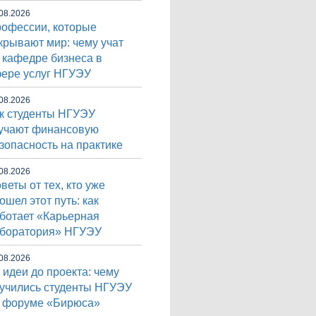
08.2026
офессии, которые
крывают мир: чему учат
 кафедре бизнеса в
ере услуг НГУЭУ
08.2026
к студенты НГУЭУ
учают финансовую
зопасность на практике
08.2026
веты от тех, кто уже
ошел этот путь: как
ботает «Карьерная
боратория» НГУЭУ
08.2026
 идеи до проекта: чему
учились студенты НГУЭУ
 форуме «Бирюса»