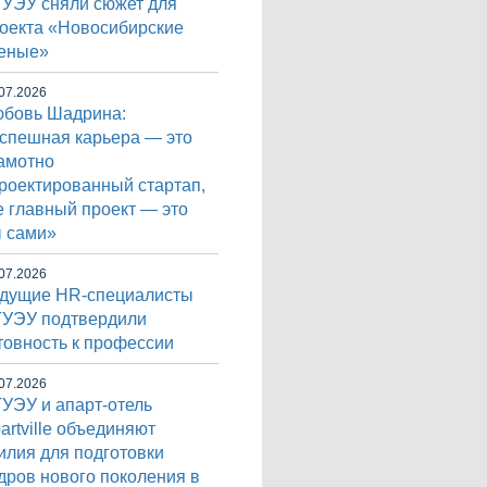
УЭУ сняли сюжет для
оекта «Новосибирские
еные»
07.2026
бовь Шадрина:
спешная карьера — это
амотно
роектированный стартап,
е главный проект — это
 сами»
07.2026
дущие HR-специалисты
УЭУ подтвердили
товность к профессии
07.2026
УЭУ и апарт-отель
artville объединяют
илия для подготовки
дров нового поколения в