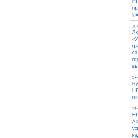
НГ
пр
уч
20.
Лю
«У
гр
сп
гд
вы
17.
Бу
НГ
го
17.
НГ
Ap
ус
ка