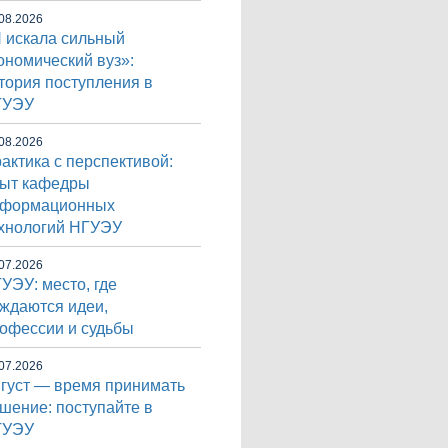
08.2026
 искала сильный
ономический вуз»:
тория поступления в
ГУЭУ
08.2026
актика с перспективой:
ыт кафедры
нформационных
хнологий НГУЭУ
07.2026
УЭУ: место, где
ждаются идеи,
офессии и судьбы
07.2026
густ — время принимать
шение: поступайте в
ГУЭУ