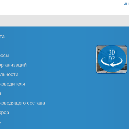
ин
та
росы
организаций
льности
ководителя
и
ководящего состава
ррор
ь