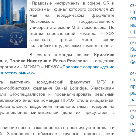
«Правовые инструменты в сфере GR и
07.
лоббизма», финал которого состоялся
29
Пр
мая
на юридическом факультете
от
Московского государственного
на
университета имени М.В. Ломоносова. По
сф
итогам соревнований команда НГУЭУ
завоевала третье место среди
06.
сильнейших студенческих команд страны.
Ка
В состав команды вошли
Кристина
из
лых, Полина Никитина и Елена Ремезова
— студентки
бе
й программы МГИМО и НГУЭУ «
Правовое сопровождение
зиатских рынках
».
06.
Со
ната выступили юридический факультет МГУ и
пр
о-лоббистская компания Baikal Lobridge. Участникам
ра
оли GR-специалистов и проанализировать реальный
ла
мплексного анализа команды НГУЭУ стала инициатива,
бязательного выделения «национальных» товаров на
05.
установление минимальной доли их присутствия в
От
на
влияние нового законопроекта на розничную торговлю и
на
ей. Законопроект обязывает крупные торговые сети