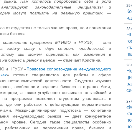
ос рынка. Нам хотелось попробовать себя в роли
29.
 анализируют законодательные инициативы и
Ко
орые могут повлиять на реальную практику
, —
ид
а от студенток не только знания права, но и понимания
28.
гики бизнеса.
НГ
го
м совместная программа МГИМО и НГУЭУ, — это
кр
а задачу сразу с двух сторон: юридической и
па
ря этому мы можем оценивать, как изменения в
на бизнес и рынок в целом
, — отмечает Кристина.
28.
О и НГУЭУ «
Правовое сопровождение международного
Не
ках
» готовит специалистов для работы в сфере
ци
внешнеэкономической деятельности. Студенты изучают
ра
право, особенности ведения бизнеса в странах Азии,
си
ммерции, а также углубленно осваивают английский и
е на программе позволяет студентам участвовать в
27.
ах, где они работают с действующими нормативными
«М
дачами. Междисциплинарная подготовка — сочетание
к
мания международных рынков — дает конкурентное
по
ном уровне. Сегодня такие специалисты особенно
но
х, работающих на пересечении права, бизнеса и