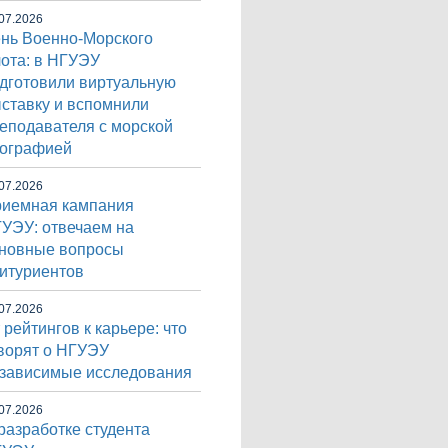
07.2026
нь Военно-Морского
ота: в НГУЭУ
дготовили виртуальную
ставку и вспомнили
еподавателя с морской
ографией
07.2026
иемная кампания
УЭУ: отвечаем на
новные вопросы
итуриентов
07.2026
 рейтингов к карьере: что
ворят о НГУЭУ
зависимые исследования
07.2026
разработке студента