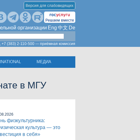
Версия для слабовидящих
ельной организации
Eng
中文
De
,
+7 (383) 2-110-500 — приёмная комиссия
RNATIONAL
МЕДИА
нате в МГУ
08.2026
нь физкультурника:
изическая культура — это
вестиция в себя»