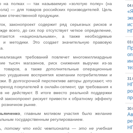
о на полках — так называемую «золотую полку» (на
04.
пола) — для товаров российских производителей. Цель
«Я
ажи отечественной продукции.
эк
ок, законопроект содержит ряд серьезных рисков и
ис
жде всего, до сих пор отсутствует четкое определение,
Н
итаются «национальными», а также необходимые
и и методики. Это создает значительную правовую
03.
Пр
а.
оп
реализация требований повлечет многомиллиардные
и
ние тысяч магазинов, риск снижения выручки из-за
те
х товаров, а также дополнительные операционные
ожно ухудшение восприятия компании потребителями и
31.
зки. В долгосрочной перспективе авторы допускают, что
НГ
ереход покупателей в онлайн-сегмент, где требования к
ро
ов не действуют. В итоге вместо реальной поддержки
пр
й законопроект рискует привести к обратному эффекту
 розничном рынке.
30.
ьянченко
, главным мотивом участия было желание
Ав
еальным государственным регулированием.
ре
Н
, потому что кейс чемпионата — это не учебная