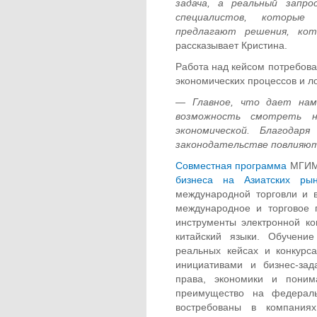
задача, а реальный запр
специалистов, которые
предлагают решения, кот
рассказывает Кристина.
Работа над кейсом потребовал
экономических процессов и ло
—
Главное, что дает на
возможность смотреть н
экономической. Благода
законодательстве повлияют 
Совместная программа
МГИМ
бизнеса на Азиатских рын
международной торговли и 
международное и торговое 
инструменты электронной ко
китайский языки. Обучени
реальных кейсах и конкурс
инициативами и бизнес-за
права, экономики и пони
преимущество на федераль
востребованы в компания