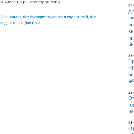
м числе на рынках стран Азии.
24.
Де
й факультет
,
Для будущих студентов и слушателей
,
Для
Фл
еподавателей
,
Для СМИ
по
вы
пр
би
23.
Пр
НГ
ос
аб
22.
От
го
не
21.
О 