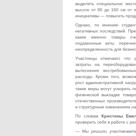
выделять специальное мест
высоте от 80 до 160 см от 
инициативы — повысить прод
Однако, по мнению студент
негативных последствий. Пре
какие именно товары сч
подзаконные акты, перечн
неопределенность для бизнес
Участницы отмечают, что 
затраты на переоборудова
вытеснения востребованны
расходы. Кроме того, возм
рост административной нагру
такие меры могут ускорить п
физической выкладке товар
отечественных производителе
и структурным изменениям на
По словам
Кристины Емел
проверить себя в работе с р
—
Мы решили участвовать