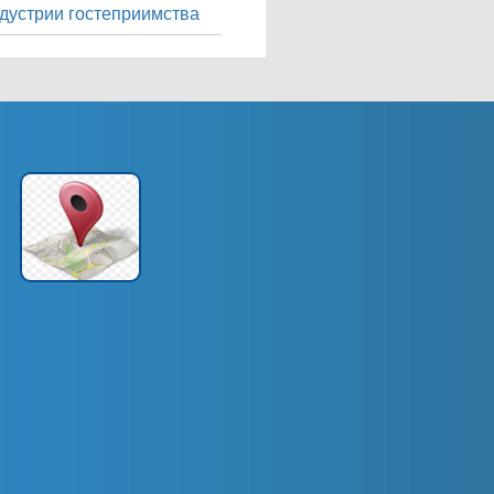
дустрии гостеприимства