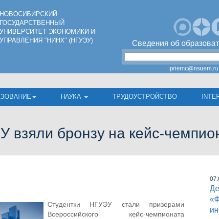
НОВОСИБИРСКИЙ
ГОСУДАРСТВЕННЫЙ
УНИВЕРСИТЕТ ЭКОНОМИКИ И
УПРАВЛЕНИЯ "НИНХ" (НГУЭУ)
Сведения об образоват
priemc@nsuem.ru
АЗОВАНИЕ
НАУКА
ТРУДОУСТРОЙСТВО
INTE
У взяли бронзу на кейс-чемпио
07.
Де
«Ф
Студентки НГУЭУ стали призерами
ин
Всероссийского кейс-чемпионата