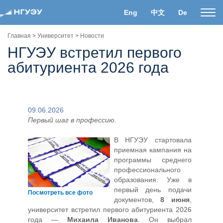
Eng
中文
De
Пока
нави
Главная
>
Университет
>
Новости
НГУЭУ встретил первого
абитуриента 2026 года
09.06.2026
Первый шаг в профессию
.
В НГУЭУ стартовала
приемная кампания на
программы среднего
профессионального
образования. Уже в
первый день подачи
Посмотреть все фото
документов,
8 июня
,
университет встретил первого абитуриента 2026
года —
Михаила Иванова
. Он выбрал