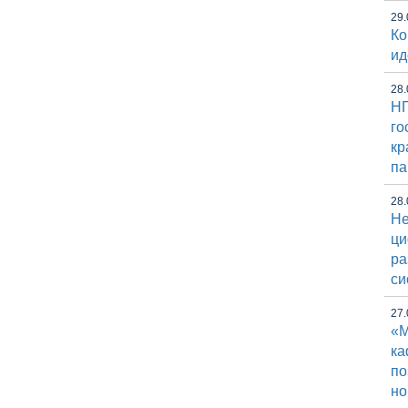
29.
Ко
ид
28.
НГ
го
кр
па
28.
Не
ци
ра
си
27.
«М
к
по
но