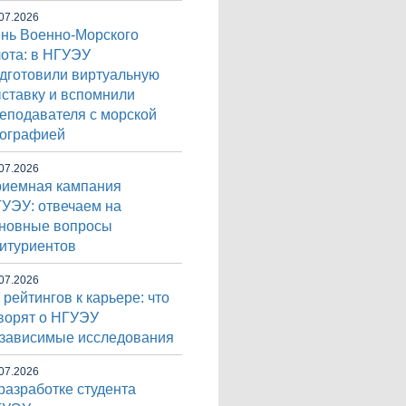
07.2026
нь Военно-Морского
ота: в НГУЭУ
дготовили виртуальную
ставку и вспомнили
еподавателя с морской
ографией
07.2026
иемная кампания
УЭУ: отвечаем на
новные вопросы
итуриентов
07.2026
 рейтингов к карьере: что
ворят о НГУЭУ
зависимые исследования
07.2026
разработке студента