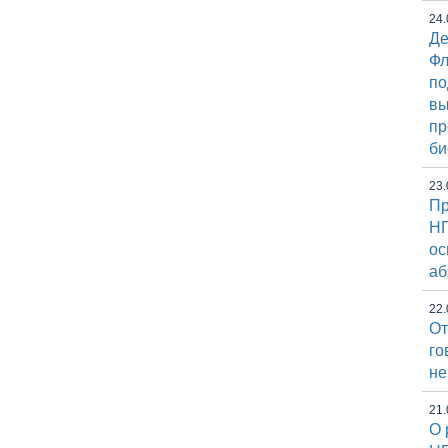
24.
Де
Фл
по
вы
пр
би
23.
Пр
НГ
ос
аб
22.
От
го
не
21.
О 