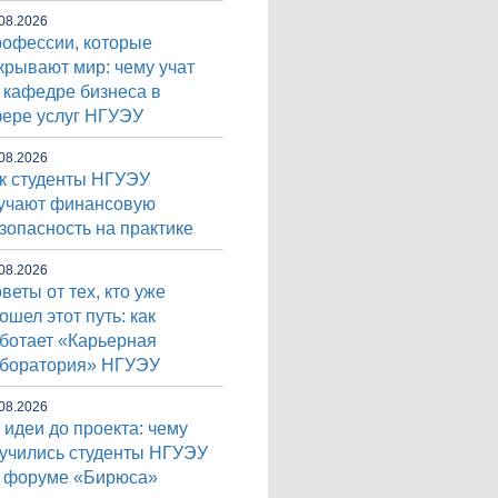
08.2026
офессии, которые
крывают мир: чему учат
 кафедре бизнеса в
ере услуг НГУЭУ
08.2026
к студенты НГУЭУ
учают финансовую
зопасность на практике
08.2026
веты от тех, кто уже
ошел этот путь: как
ботает «Карьерная
боратория» НГУЭУ
08.2026
 идеи до проекта: чему
учились студенты НГУЭУ
 форуме «Бирюса»