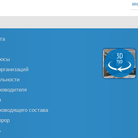
ин
та
росы
организаций
льности
ководителя
и
ководящего состава
ррор
ь