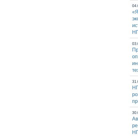
04.
«Я
эк
ис
Н
03.
Пр
оп
и
те
31.
НГ
ро
пр
30.
Ав
ре
Н