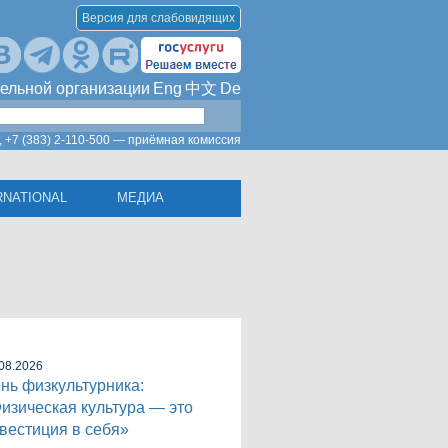
Версия для слабовидящих
ельной организации
Eng
中文
De
,
+7 (383) 2-110-500 — приёмная комиссия
RNATIONAL
МЕДИА
08.2026
нь физкультурника:
изическая культура — это
вестиция в себя»