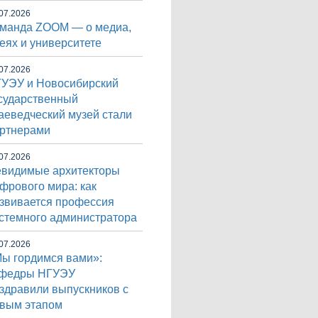
07.2026
манда ZOOM — о медиа,
еях и университете
07.2026
УЭУ и Новосибирский
сударственный
аеведческий музей стали
ртнерами
07.2026
видимые архитекторы
фрового мира: как
звивается профессия
стемного администратора
07.2026
ы гордимся вами»:
афедры НГУЭУ
здравили выпускников с
вым этапом