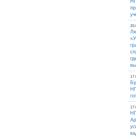
НГ
пр
уч
20.
Лю
«У
гр
сп
гд
вы
17.
Бу
НГ
го
17.
НГ
Ap
ус
ка