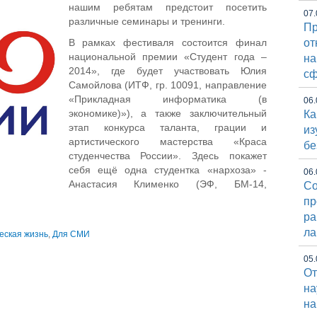
нашим ребятам предстоит посетить
07.
различные семинары и тренинги.
Пр
В рамках фестиваля состоится финал
от
национальной премии «Студент года –
на
2014», где будет участвовать Юлия
сф
Самойлова (ИТФ, гр. 10091, направление
«Прикладная информатика (в
06.
экономике)»), а также заключительный
Ка
этап конкурса таланта, грации и
из
артистического мастерства «Краса
бе
студенчества России». Здесь покажет
себя ещё одна студентка «нархоза» -
06.
Анастасия Клименко (ЭФ, БМ-14,
Со
.
пр
ра
ла
еская жизнь
,
Для СМИ
05.
От
на
на