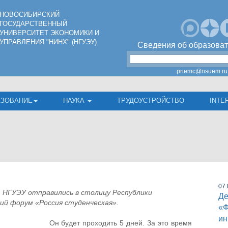
НОВОСИБИРСКИЙ
ГОСУДАРСТВЕННЫЙ
УНИВЕРСИТЕТ ЭКОНОМИКИ И
УПРАВЛЕНИЯ "НИНХ" (НГУЭУ)
Сведения об образоват
priemc@nsuem.ru
АЗОВАНИЕ
НАУКА
ТРУДОУСТРОЙСТВО
INTE
07.
 НГУЭУ отправились в столицу Республики
Де
ий форум «Россия студенческая».
«Ф
ин
Он будет проходить 5 дней. За это время