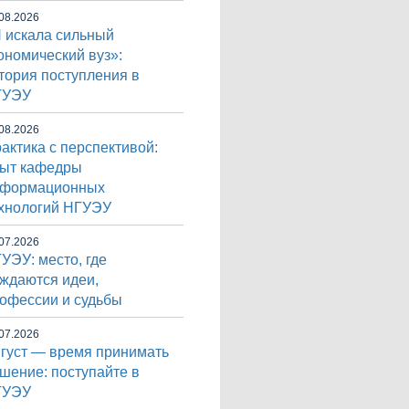
08.2026
 искала сильный
ономический вуз»:
тория поступления в
ГУЭУ
08.2026
актика с перспективой:
ыт кафедры
нформационных
хнологий НГУЭУ
07.2026
УЭУ: место, где
ждаются идеи,
офессии и судьбы
07.2026
густ — время принимать
шение: поступайте в
ГУЭУ