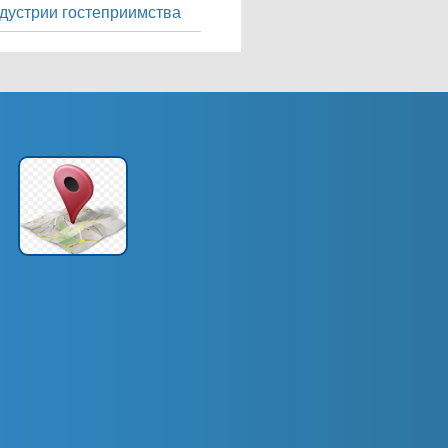
дустрии гостеприимства