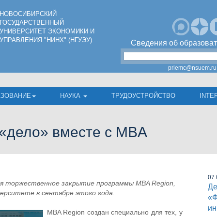
НОВОСИБИРСКИЙ
ГОСУДАРСТВЕННЫЙ
УНИВЕРСИТЕТ ЭКОНОМИКИ И
УПРАВЛЕНИЯ "НИНХ" (НГУЭУ)
Сведения об образоват
priemc@nsuem.ru
АЗОВАНИЕ
НАУКА
ТРУДОУСТРОЙСТВО
INTE
 «дело» вместе с MBA
07.
ся торжественное закрытие программы MBA Region,
Де
ерситете в сентябре этого года.
«Ф
ин
MBA Region создан специально для тех, у