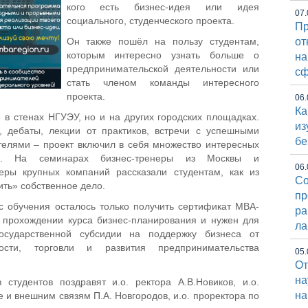
кого есть бизнес-идея или идея
07.
социального, студенческого проекта.
Пр
Он также пошёл на пользу студентам,
от
которым интересно узнать больше о
на
предпринимательской деятельности или
сф
стать членом команды интересного
проекта.
06.
Ка
 в стенах НГУЭУ, но и на других городских площадках.
из
, дебаты, лекции от практиков, встречи с успешными
бе
елями – проект включил в себя множество интересных
ов. На семинарах бизнес-тренеры из Москвы и
06.
еры крупных компаний рассказали студентам, как из
Со
ить» собственное дело.
пр
 обучения осталось только получить сертификат MBA-
ра
о прохождении курса бизнес-планирования и нужен для
ла
государственной субсидии на поддержку бизнеса от
ости, торговли и развития предпринимательства
05.
От
на
 студентов поздравят и.о. ректора А.В.Новиков, и.о.
на
 и внешним связям П.А. Новгородов, и.о. проректора по