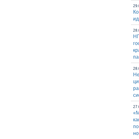
29.
Ко
ид
28.
НГ
го
кр
па
28.
Не
ци
ра
си
27.
«М
к
по
но