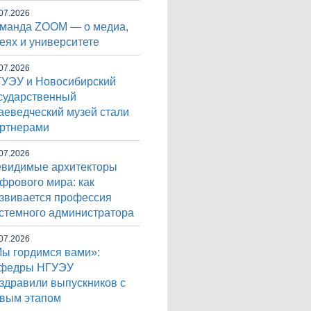
07.2026
манда ZOOM — о медиа,
еях и университете
07.2026
УЭУ и Новосибирский
сударственный
аеведческий музей стали
ртнерами
07.2026
видимые архитекторы
фрового мира: как
звивается профессия
стемного администратора
07.2026
ы гордимся вами»:
афедры НГУЭУ
здравили выпускников с
вым этапом