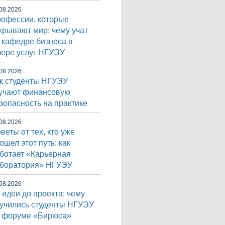
08.2026
офессии, которые
крывают мир: чему учат
 кафедре бизнеса в
ере услуг НГУЭУ
08.2026
к студенты НГУЭУ
учают финансовую
зопасность на практике
08.2026
веты от тех, кто уже
ошел этот путь: как
ботает «Карьерная
боратория» НГУЭУ
08.2026
 идеи до проекта: чему
учились студенты НГУЭУ
 форуме «Бирюса»