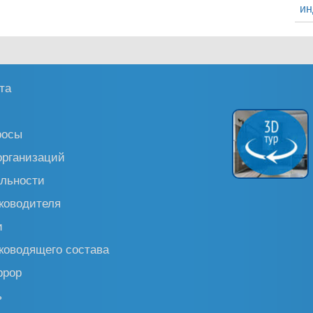
ин
та
росы
организаций
льности
ководителя
и
ководящего состава
ррор
ь