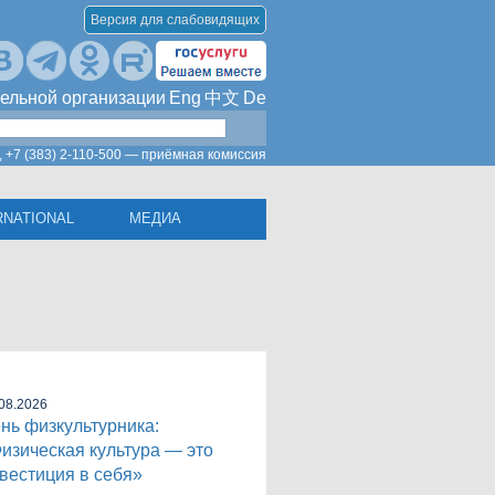
Версия для слабовидящих
ельной организации
Eng
中文
De
,
+7 (383) 2-110-500 — приёмная комиссия
RNATIONAL
МЕДИА
08.2026
нь физкультурника:
изическая культура — это
вестиция в себя»