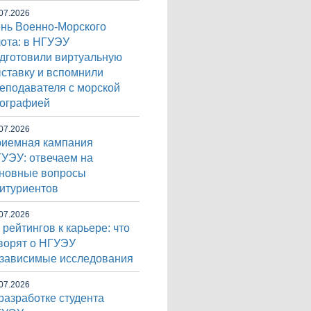
07.2026
нь Военно-Морского
ота: в НГУЭУ
дготовили виртуальную
ставку и вспомнили
еподавателя с морской
ографией
07.2026
иемная кампания
УЭУ: отвечаем на
новные вопросы
итуриентов
07.2026
 рейтингов к карьере: что
ворят о НГУЭУ
зависимые исследования
07.2026
разработке студента