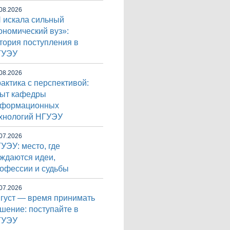
08.2026
 искала сильный
ономический вуз»:
тория поступления в
ГУЭУ
08.2026
актика с перспективой:
ыт кафедры
нформационных
хнологий НГУЭУ
07.2026
УЭУ: место, где
ждаются идеи,
офессии и судьбы
07.2026
густ — время принимать
шение: поступайте в
ГУЭУ