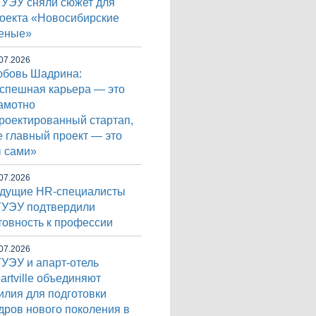
УЭУ сняли сюжет для
оекта «Новосибирские
еные»
07.2026
бовь Шадрина:
спешная карьера — это
амотно
роектированный стартап,
е главный проект — это
 сами»
07.2026
дущие HR-специалисты
УЭУ подтвердили
товность к профессии
07.2026
УЭУ и апарт-отель
artville объединяют
илия для подготовки
дров нового поколения в