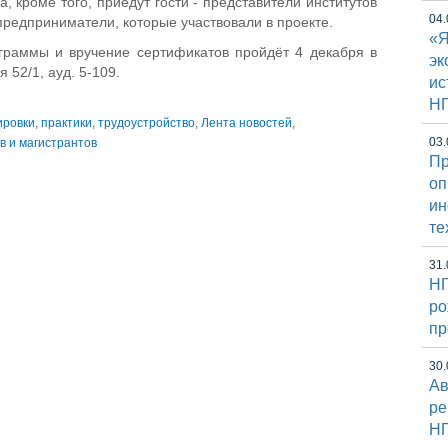
, кроме того, приедут гости - представители институтов
04.
предприниматели, которые участвовали в проекте.
«Я
граммы и вручение сертификатов пройдёт 4 декабря в
эк
 52/1, ауд. 5-109.
ис
Н
ровки, практики, трудоустройство
,
Лента новостей
,
03.
в и магистрантов
Пр
оп
и
те
31.
НГ
ро
пр
30.
Ав
ре
Н