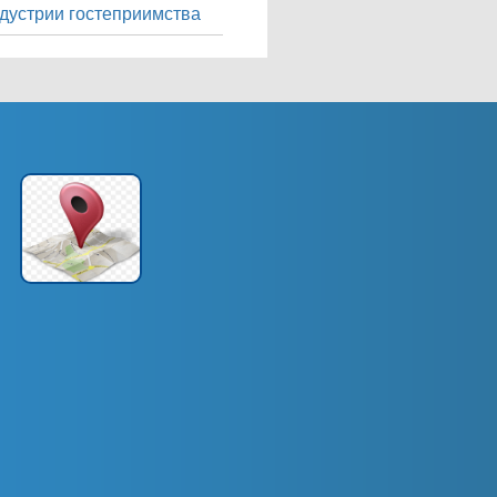
дустрии гостеприимства