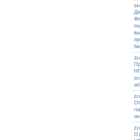
24.
Де
Фл
по
вы
пр
би
23.
Пр
НГ
ос
аб
22.
От
го
не
21.
О 