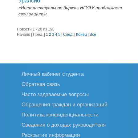
Уралсиб
«Интеллектуальная биржа» НГУЭУ продолжает
свои защиты.
Новости 1 - 20 из 190
Начало | Пред. |
1
2
3
4
5
|
След.
|
Конец
|
Все
Личный кабинет студента
Обратная связь
Часто задаваемые вопросы
Обращения граждан и организаций
Политика конфиденциальности
Сведения о доходах руководителя
Раскрытие информации