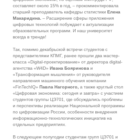
составляет около 15% в год, – прокомментировала
старший преподаватель кафедры статистики
Елена
Макаридина.
– Расширение сферы приложения
цифровых технологий побуждает к актуализации
образовательных программ. И наш университет
всегда в тренде!
Так, помимо декабрьской встречи студентов с
представителями КПМГ, ранее прошли два мастер-
класса «Digital-проектирование» от директора digital-
агентства «W4D»
Ивана Бояринова
и
«Трансформация мышления» от руководителя
направления машинного обучения компании
«FinTechIQ»
Павла Нагорного,
а также круглый стол
«Цифровая экономика: сегодня и завтра» с участием
студентов группы ЦЭ701, где обсуждались проблемы
и перспективы реализации Национальной программы
по цифровизации России, особенности внедрения
информационно-технологических инициатив на
отдельных предприятиях.
В следующем полугодии студентам групп ЦЭ701 и