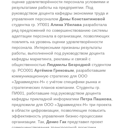
оценке удовлетворённости персонала условиями и
результатами работы на предприятии. Под
руководством доцента кафедры экономики труда и
управления персоналом
Дины Константиновой
студентка гр. УП001
Алина Убилава
разработала
ряд предложений по совершенствованию системы
адаптации персонала в организации, позволяющих
повлиять на уровень оценки удовлетворённости
персонала. Интересными признаны результаты
работы, выполненной под руководством доцента
кафедры маркетинга, рекламы и связей с
общественностью
Людмилы Безродной
студентом
гр. РСО001
Артёмом Грековым
, разработавшим
коммуникационную стратегию для ООО
«Здравмедтех-Н» с учётом специфики рынка и
стратегических планов компании. Студенты гр.
ПИ001, работавшие под руководством доцента
кафедры прикладной информатики
Петра Пашкова
,
предложили для ООО «Здравмедтех-Н» три проекта
в области цифровизации, позволяющие повысить
эффективность управления бизнес-процессами
организации. Так,
Денис Гак
представил проект
совершенствования транспортной логистики