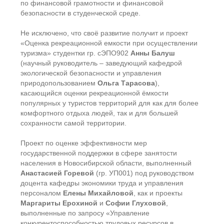
по финансовой грамотности и финансовой
безопасности в студенческой среде.
Не исключено, что своё развитие получит и проект
«Оценка рекреационной емкости при осуществлении
туризма» студентки гр. сЭПО902
Анны Балуш
(научный руководитель – заведующий кафедрой
экологической безопасности и управления
природопользованием
Ольга Тарасова
),
касающийся оценки рекреационной ёмкости
популярных у туристов территорий для как для более
комфортного отдыха людей, так и для большей
сохранности самой территории.
Проект по оценке эффективности мер
государственной поддержки в сфере занятости
населения в Новосибирской области, выполненный
Анастасией Горевой
(гр. УП001) под руководством
доцента кафедры экономики труда и управления
персоналом
Елены Михайловой
, как и проекты
Маргариты Ерохиной
и
Софии Глуховой
,
выполненные по запросу «Управление
конкурентоспособностью трудовых ресурсов в