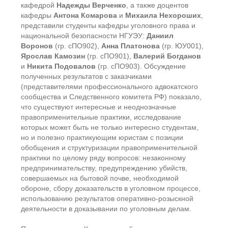
кафедрой
Надежды Верченко
, а также доцентов
кафедры
Антона Комарова
и
Михаила Нехороших
,
представили студенты кафедры уголовного права и
национальной безопасности НГУЭУ:
Даниил
Воронов
(гр. сПО902),
Анна Платонова
(гр. ЮУ001),
Ярослав Камозин
(гр. сПО901),
Валерий Богданов
и
Никита Подовалов
(гр. сПО903). Обсуждение
полученных результатов с заказчиками
(представителями профессионального адвокатского
сообщества и Следственного комитета РФ) показало,
что существуют интересные и неоднозначные
правоприменительные практики, исследование
которых может быть не только интересно студентам,
но и полезно практикующим юристам с позиции
обобщения и структуризации правоприменительной
практики по целому ряду вопросов: незаконному
предпринимательству, предупреждению убийств,
совершаемых на бытовой почве, необходимой
обороне, сбору доказательств в уголовном процессе,
использованию результатов оперативно-розыскной
деятельности в доказывании по уголовным делам.