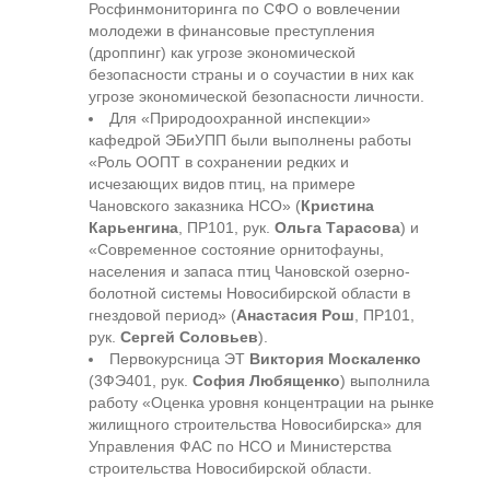
Росфинмониторинга по СФО о вовлечении
молодежи в финансовые преступления
(дроппинг) как угрозе экономической
безопасности страны и о соучастии в них как
угрозе экономической безопасности личности.
Для «Природоохранной инспекции»
кафедрой ЭБиУПП были выполнены работы
«Роль ООПТ в сохранении редких и
исчезающих видов птиц, на примере
Чановского заказника НСО» (
Кристина
Карьенгина
, ПР101, рук.
Ольга Тарасова
) и
«Современное состояние орнитофауны,
населения и запаса птиц Чановской озерно-
болотной системы Новосибирской области в
гнездовой период» (
Анастасия Рош
, ПР101,
рук.
Сергей Соловьев
).
Первокурсница ЭТ
Виктория Москаленко
(3ФЭ401, рук.
София Любященко
) выполнила
работу «Оценка уровня концентрации на рынке
жилищного строительства Новосибирска» для
Управления ФАС по НСО и Министерства
строительства Новосибирской области.