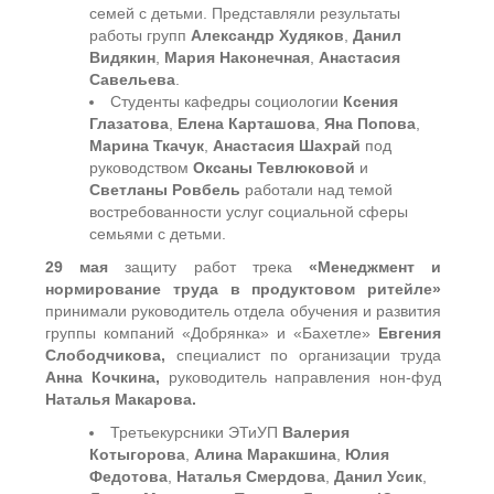
семей с детьми. Представляли результаты
работы групп
Александр Худяков
,
Данил
Видякин
,
Мария Наконечная
,
Анастасия
Савельева
.
Студенты кафедры социологии
Ксения
Глазатова
,
Елена Карташова
,
Яна Попова
,
Марина Ткачук
,
Анастасия Шахрай
под
руководством
Оксаны Тевлюковой
и
Светланы Ровбель
работали над темой
востребованности услуг социальной сферы
семьями с детьми.
29 мая
защиту работ трека
«Менеджмент и
нормирование труда в продуктовом ритейле»
принимали руководитель отдела обучения и развития
группы компаний «Добрянка» и «Бахетле»
Евгения
Слободчикова,
специалист по организации труда
Анна Кочкина,
руководитель направления нон-фуд
Наталья Макарова.
Третьекурсники ЭТиУП
Валерия
Котыгорова
,
Алина Маракшина
,
Юлия
Федотова
,
Наталья Смердова
,
Данил Усик
,