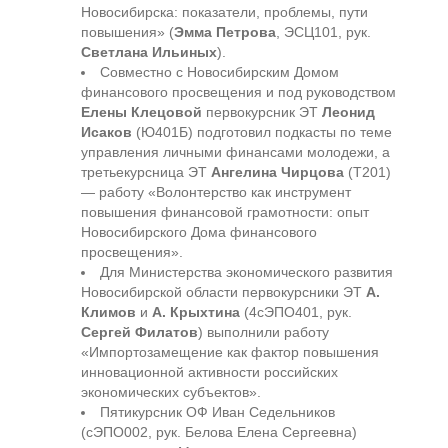
Новосибирска: показатели, проблемы, пути
повышения» (
Эмма Петрова
, ЭСЦ101, рук.
Светлана Ильиных
).
Совместно с Новосибирским Домом
финансового просвещения и под руководством
Елены Клецовой
первокурсник ЭТ
Леонид
Исаков
(Ю401Б) подготовил подкасты по теме
управления личными финансами молодежи, а
третьекурсница ЭТ
Ангелина Чирцова
(Т201)
— работу «Волонтерство как инструмент
повышения финансовой грамотности: опыт
Новосибирского Дома финансового
просвещения».
Для Министерства экономического развития
Новосибирской области первокурсники ЭТ
А.
Климов
и
А. Крыхтина
(4сЭПО401, рук.
Сергей Филатов
) выполнили работу
«Импортозамещение как фактор повышения
инновационной активности российских
экономических субъектов».
Пятикурсник ОФ Иван Седельников
(сЭПО002, рук. Белова Елена Сергеевна)