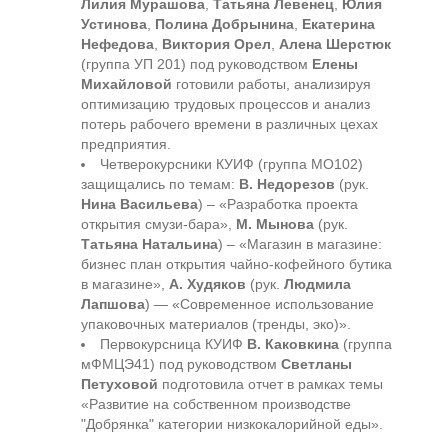
Лилия Мурашова
,
Татьяна Левенец
,
Юлия
Устинова
,
Полина Добрынина
,
Екатерина
Нефедова
,
Виктория Орел
,
Алена Шерстюк
(группа УП 201) под руководством
Елены
Михайловой
готовили работы, анализируя
оптимизацию трудовых процессов и анализ
потерь рабочего времени в различных цехах
предприятия.
Четверокурсники КУИФ (группа МО102)
защищались по темам:
В. Недорезов
(рук.
Нина Васильева
) – «Разработка проекта
открытия смузи-бара»,
М. Мынова
(рук.
Татьяна Натальина
) – «Магазин в магазине:
бизнес план открытия чайно-кофейного бутика
в магазине»,
А. Худяков
(рук.
Людмила
Лапшова
) — «Современное использование
упаковочных материалов (тренды, эко)».
Первокурсница КУИФ
В. Каковкина
(группа
мФМЦЭ41) под руководством
Светланы
Петуховой
подготовила отчет в рамках темы
«Развитие на собственном производстве
"Добрянка" категории низкокалорийной еды».