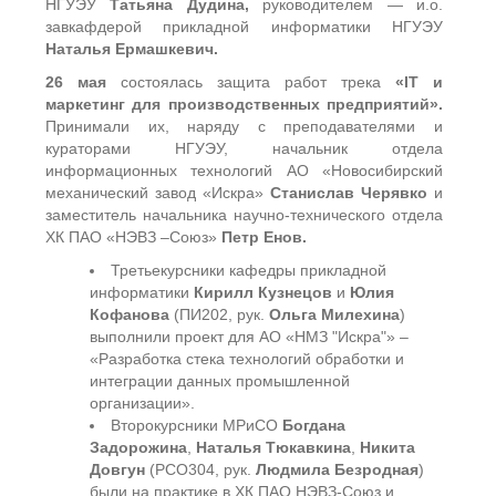
НГУЭУ
Татьяна Дудина,
руководителем — и.о.
завкафдерой прикладной информатики НГУЭУ
Наталья Ермашкевич.
26 мая
состоялась защита работ трека
«IT и
маркетинг для производственных предприятий».
Принимали их, наряду с преподавателями и
кураторами НГУЭУ, начальник отдела
информационных технологий АО «Новосибирский
механический завод «Искра»
Станислав Черявко
и
заместитель начальника научно-технического отдела
ХК ПАО «НЭВЗ –Союз»
Петр Енов.
Третьекурсники кафедры прикладной
информатики
Кирилл Кузнецов
и
Юлия
Кофанова
(ПИ202, рук.
Ольга Милехина
)
выполнили проект для АО «НМЗ "Искра"» –
«Разработка стека технологий обработки и
интеграции данных промышленной
организации».
Второкурсники МРиСО
Богдана
Задорожина
,
Наталья Тюкавкина
,
Никита
Довгун
(РСО304, рук.
Людмила Безродная
)
были на практике в ХК ПАО НЭВЗ-Союз и