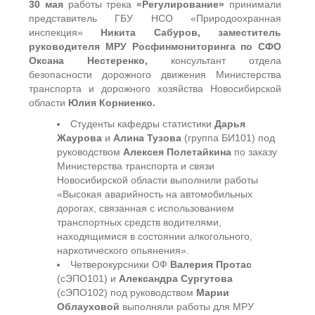
30 мая
работы трека
«Регулирование»
принимали
представитель ГБУ НСО «Природоохранная
инспекция»
Никита Сабуров,
заместитель
руководителя МРУ Росфинмониторинга по СФО
Оксана Нестеренко,
консультант отдела
безопасности дорожного движения Министерства
транспорта и дорожного хозяйства Новосибирской
области
Юлия Корниенко.
Студенты кафедры статистики
Дарья
Жаурова
и
Алина Тузова
(группа БИ101) под
руководством
Алексея Полетайкина
по заказу
Министерства транспорта и связи
Новосибирской области выполнили работы
«Высокая аварийность на автомобильных
дорогах, связанная с использованием
транспортных средств водителями,
находящимися в состоянии алкогольного,
наркотического опьянения».
Четверокурсники ОФ
Валерия Протас
(сЭПО101) и
Александра Сургутова
(сЭПО102) под руководством
Марии
Облауховой
выполняли работы для МРУ