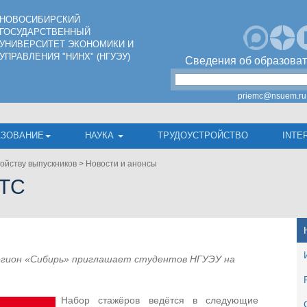
НОВОСИБИРСКИЙ
ГОСУДАРСТВЕННЫЙ
УНИВЕРСИТЕТ ЭКОНОМИКИ И
УПРАВЛЕНИЯ "НИНХ" (НГУЭУ)
Сведения об образоват
priemc@nsuem.ru
АЗОВАНИЕ
НАУКА
ТРУДОУСТРОЙСТВО
INTE
ойству выпускников
>
Новости и анонсы
МТС
егион «Сибирь» приглашает студентов НГУЭУ на
Набор стажёров ведётся в следующие