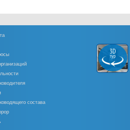
та
росы
организаций
льности
ководителя
и
ководящего состава
ррор
ь