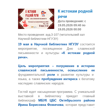
К истокам родной
речи
Дата проведения: с
19.05.2026 09:40 по
19.05.2026 00:00
Место проведения: ауд.3-107 (читательский зал
Научной библиотеки НГУЭУ)
19 мая в Научной библиотеке НГУЭУ
состоится
мероприятие, посвященное Дню славянской
письменности и культуры
«К истокам родной
речи».
Цель мероприятия – погружение в историю
славянской письменности, осмысление ее
фундаментальной
роли
в развитии культуры и
языка, а также
пробуждение интереса
к богатому
наследию славянских народов.
Гостей ждет насыщенная программа. С уникальной
выставкой в библиотеку приедет главный
библиограф
МБУК ЦБС Октябрьского района
Ирина Борисовна Фомичева
, которая представит