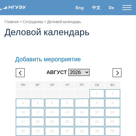
Eng
中文
De
Пока
нави
Главная
>
Сотруднику
>
Деловой календарь
Деловой календарь
Добавить мероприятие
АВГУСТ
ПН
ВТ
СР
ЧТ
ПТ
СБ
ВС
1
2
3
4
5
6
7
8
9
10
11
12
13
14
15
16
17
18
19
20
21
22
23
24
25
26
27
28
29
30