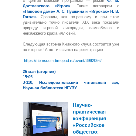
В центре майской программы — роман
Ф. М.
Достоевского «Игрок».
Также поговорим о
«Пиковой даме» А. С. Пушкина и «Игроках» Н. В.
Гоголя.
Сравним, как по-разному и при этом
удивительно точно писатели XIX века показали
природу игровой лихорадки, самообмана и
неизбежного краха иллюзий.
Следующая встреча Книжного клуба состоится уже
во вторник! А вот и ссылка на регистрацию:
https://nb-nsuem.timepad.ru/event/3992066/
26 мая (вторник)
15:05
3-110, Исследовательский читальный зал,
Научная библиотека НГУЭУ
Научно-
практическая
конференция
«Российское
общество: