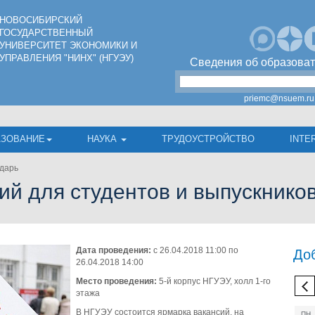
НОВОСИБИРСКИЙ
ГОСУДАРСТВЕННЫЙ
УНИВЕРСИТЕТ ЭКОНОМИКИ И
УПРАВЛЕНИЯ "НИНХ" (НГУЭУ)
Сведения об образоват
priemc@nsuem.ru
АЗОВАНИЕ
НАУКА
ТРУДОУСТРОЙСТВО
INTE
дарь
ий для студентов и выпускнико
Дата проведения:
с 26.04.2018 11:00 по
До
26.04.2018 14:00
Место проведения:
5-й корпус НГУЭУ, холл 1-го
этажа
В НГУЭУ состоится ярмарка вакансий, на
ПН