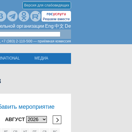
Версия для слабовидящих
ельной организации
Eng
中文
De
,
+7 (383) 2-110-500 — приёмная комиссия
RNATIONAL
МЕДИА
в
бавить мероприятие
АВГУСТ
ВТ
СР
ЧТ
ПТ
СБ
ВС