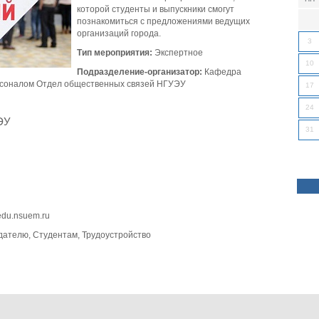
которой студенты и выпускники смогут
познакомиться с предложениями ведущих
организаций города.
3
Тип мероприятия:
Экспертное
10
Подразделение-организатор:
Кафедра
ерсоналом Отдел общественных связей НГУЭУ
17
24
ЭУ
31
du.nsuem.ru
дателю, Студентам, Трудоустройство