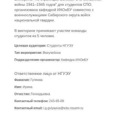
войны 1941–1945 годов" для студентов СПО,
организована кафедрой ИАОиБУ совместно с
военнослужащими Сибирского округа войск
национальной гвардии.
В викторине принимают участие команды
студентов из 5 человек.
Целевая аудитория:
Студенты НГУЭУ
Тип мероприятия:
Внеучебное
Подразделение-организатор:
Кафедра ИАОиБУ
Ответственное лицо от НГУЭУ
Фамилия:
Гуляева
Имя:
Ирина
Отчество:
Геннадьевна
Контактный телефон:
243-95-08
Контактный email:
i.g.gulyaeva@edu.nsuem.ru