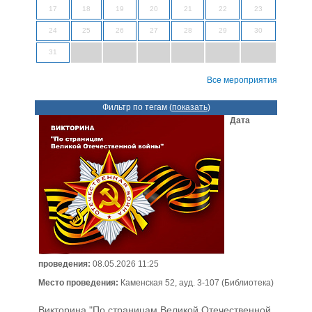
17
18
19
20
21
22
23
24
25
26
27
28
29
30
31
Все мероприятия
Фильтр по тегам (
показать
)
Дата
проведения:
08.05.2026 11:25
Место проведения:
Каменская 52, ауд. 3-107 (Библиотека)
Викторина "По страницам Великой Отечественной