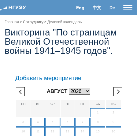
Eng
中文
De
Пока
нави
Главная
>
Сотруднику
>
Деловой календарь
Викторина "По страницам
Великой Отечественной
войны 1941–1945 годов".
Добавить мероприятие
АВГУСТ
ПН
ВТ
СР
ЧТ
ПТ
СБ
ВС
1
2
3
4
5
6
7
8
9
10
11
12
13
14
15
16