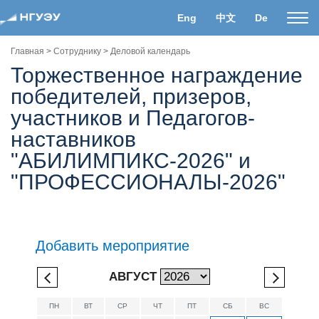
Eng
中文
De
Пока
нави
Главная
>
Сотруднику
>
Деловой календарь
Торжественное награждение
победителей, призеров,
участников и Педагогов-
наставников
"АБИЛИМПИКС-2026" и
"ПРОФЕССИОНАЛЫ-2026"
Добавить мероприятие
АВГУСТ
ПН
ВТ
СР
ЧТ
ПТ
СБ
ВС