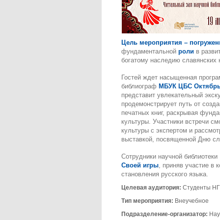
Цель мероприятия – погружен
фундаментальной
роли
в развит
богатому наследию славянских 
Гостей ждет насыщенная програ
библиограф
МБУК ЦБС Октябрь
представит увлекательный экск
продемонстрирует путь от созд
печатных книг, раскрывая фунд
культуры. Участники встречи см
культуры с экспертом и рассмот
выставкой, посвященной Дню сл
Сотрудники научной библиотеки
Своей игры
, приняв участие в 
становления русского языка.
Целевая аудитория:
Студенты Н
Тип мероприятия:
Внеучебное
Подразделение-организатор:
Нау