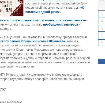
состоится мероприятие, посвященное Дню
славянской письменности и культуры
«К
истокам родной речи».
3
ие в историю славянской письменности, осмысление ее
10
ии культуры и языка, а также
пробуждение интереса
к
17
народов.
24
мма. С уникальной выставкой в библиотеку приедет главный
ского района
Ирина Борисовна Фомичева
, которая
31
урс в историю славянской письменности. Она наглядно
ания азбуки Кириллом и Мефодием до первых рукописных и
аментальную роль слова в формировании славянской
огут не только обсудить интересные моменты развития родной
реть редкие экспонаты выставки, но и ознакомиться с книжной
авянской письменности.
 НГУЭУ подготовили увлекательную викторину в формате
которой студенты смогут проверить свои знания об истории
ГУЭУ
чная библиотека