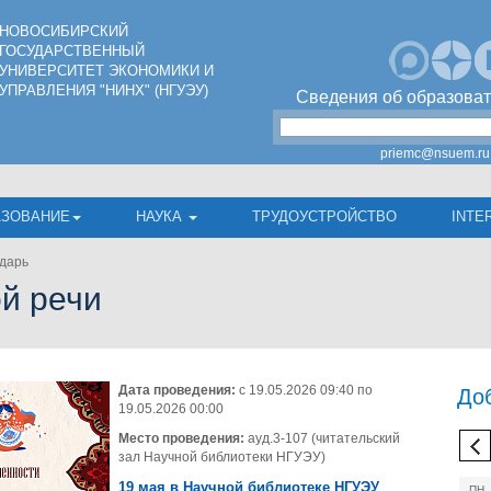
НОВОСИБИРСКИЙ
ГОСУДАРСТВЕННЫЙ
УНИВЕРСИТЕТ ЭКОНОМИКИ И
УПРАВЛЕНИЯ "НИНХ" (НГУЭУ)
Сведения об образоват
priemc@nsuem.ru
АЗОВАНИЕ
НАУКА
ТРУДОУСТРОЙСТВО
INTE
дарь
ой речи
Дата проведения:
с 19.05.2026 09:40 по
До
19.05.2026 00:00
Место проведения:
ауд.3-107 (читательский
зал Научной библиотеки НГУЭУ)
19 мая в Научной библиотеке НГУЭУ
ПН