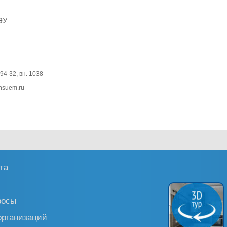
ЭУ
94-32, вн. 1038
nsuem.ru
та
росы
организаций