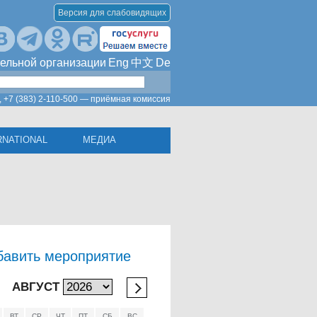
Версия для слабовидящих
ельной организации
Eng
中文
De
,
+7 (383) 2-110-500 — приёмная комиссия
RNATIONAL
МЕДИА
бавить мероприятие
АВГУСТ
ВТ
СР
ЧТ
ПТ
СБ
ВС