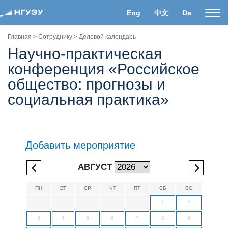
Eng
中文
De
Пока
нави
Главная
>
Сотруднику
>
Деловой календарь
Научно-практическая
конференция «Российское
общество: прогнозы и
социальная практика»
Добавить мероприятие
АВГУСТ
ПН
ВТ
СР
ЧТ
ПТ
СБ
ВС
1
2
3
4
5
6
7
8
9