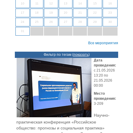
10
11
12
13
14
15
16
17
18
19
20
21
22
23
24
25
26
27
28
29
30
31
Все мероприятия
Фильтр по тегам (
показать
)
Дата
проведения:
с 21.05.2026
13:20 по
21.05.2026
00:00
Место
проведения:
3-209
Научно-
практическая конференция «Российское
общество: прогнозы и социальная практика»