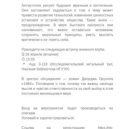
Антиутопии рисуют будущее мрачным и гротескным.
Они заставляют задуматься о том, к чему может
привести развитие технологий, изменение ценностных
установок и устройства общества. Такие книги —
предупреждение. В мире быстрого прогресса они
напоминают, что важно оставаться человеком,
сохранять моральные принципы, уметь мыслить
критически и не терять себя.
Приходите на следующую встречу книжного клуба:
🗓 28 апреля (вторник)
🕒 15:05
📍 Ауд. 3-110 (Исследовательский читальный зал,
Научная библиотека НГУЭУ)
В центре обсуждения — роман Джорджа Оруэлла
«1984». Поговорим о том, почему так важны свобода
мысли и чувство ответственности за свой выбор в этом
постоянно меняющемся мире.
Вход на мероприятие будет производиться по
спискам.
Успевайте зарегистрироваться!
Ссылка на регистрацию: https://nb-