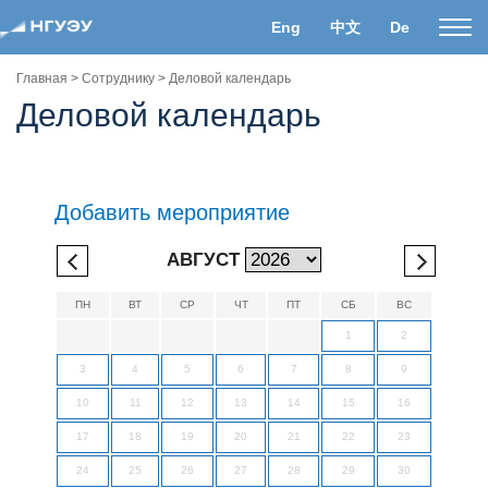
Eng
中文
De
Пока
нави
Главная
>
Сотруднику
>
Деловой календарь
Деловой календарь
Добавить мероприятие
АВГУСТ
ПН
ВТ
СР
ЧТ
ПТ
СБ
ВС
1
2
3
4
5
6
7
8
9
10
11
12
13
14
15
16
17
18
19
20
21
22
23
24
25
26
27
28
29
30