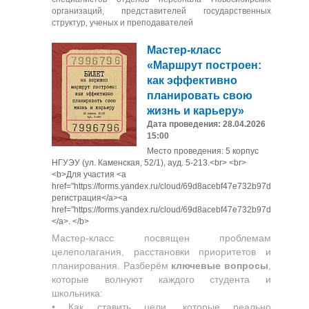
организаций, представителей государственных
структур, ученых и преподавателей
Мастер-класс
«Маршрут построен:
как эффективно
планировать свою
жизнь и карьеру»
Дата проведения: 28.04.2026
15:00
Место проведения: 5 корпус
НГУЭУ (ул. Каменская, 52/1), ауд. 5-213.<br> <br>
<b>Для участия <a
href="https://forms.yandex.ru/cloud/69d8acebf47e732b97daa503/"
регистрация</a><a
href="https://forms.yandex.ru/cloud/69d8acebf47e732b97daa503/">
</a>. </b>
Мастер-класс посвящен проблемам
целеполагания, расстановки приоритетов и
планирования. Разберём
ключевые вопросы
,
которые волнуют каждого студента и
школьника:
• Как ставить цели, которые реально