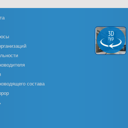
та
росы
организаций
льности
ководителя
и
ководящего состава
ррор
ь