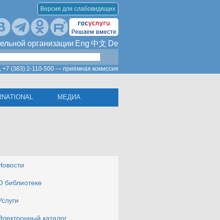
Версия для слабовидящих
ельной организации
Eng
中文
De
,
+7 (383) 2-110-500 — приёмная комиссия
RNATIONAL
МЕДИА
Новости
О библиотеке
Услуги
Электронный каталог