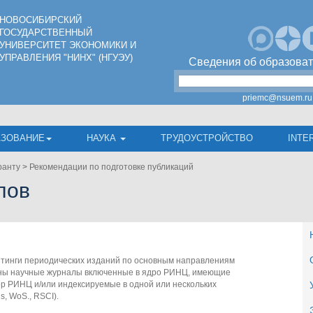
НОВОСИБИРСКИЙ
ГОСУДАРСТВЕННЫЙ
УНИВЕРСИТЕТ ЭКОНОМИКИ И
УПРАВЛЕНИЯ "НИНХ" (НГУЭУ)
Сведения об образоват
priemc@nsuem.ru
АЗОВАНИЕ
НАУКА
ТРУДОУСТРОЙСТВО
INTE
ранту
>
Рекомендации по подготовке публикаций
лов
тинги периодических изданий по основным направлениям
ены научные журналы включенные в ядро РИНЦ, имеющие
р РИНЦ и/или индексируемые в одной или нескольких
, WoS., RSCI).