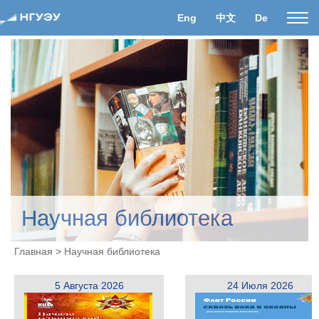
Eng
中文
De
Пока
нави
Научная библиотека
Главная
>
Научная библиотека
5
Августа
2026
24
Июля
2026