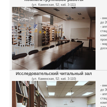
(ул. Каменская, 52; каб. 3-111)
- вм
до 2
- ап
ста
комп
прое
- ма
доск
Исследовательский читальный зал
(ул. Каменская, 52; каб. 3-110)
- вм
до 3
- ап
ста
ком
для