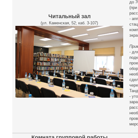
до 7
(при
расс
Читальный зал
- ап
(ул. Каменская, 52; каб. 3-107)
ста
комп
экра
Прим
- дл
под
прое
обо
нео
сдел
чер
Танд
- ут
зара
расс
нео
про
меро
Комната групповой работы