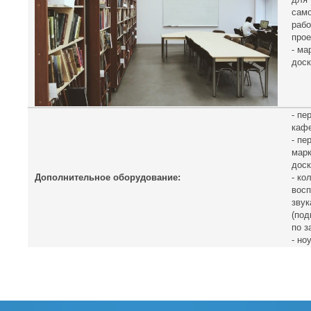
сам
рабо
прое
- ма
доск
- пе
каф
- пе
мар
доск
Дополнительное оборудование:
- ко
восп
звук
(по
по з
- но