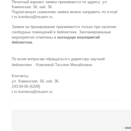
Печатный вариант заявки принимается
по адресу:
ул.
Каменская, 56; каб. 36.
Подписанную сканкопию заявки можно направить по e-mail:
t.m.komleva@nsuem.ru.
Заявки на бронирование принимаются только при наличии
свободных помещений в библиотеке.
Запланированные
мероприятия отмечены в
календаре мероприятий
библиотеки.
По всем вопросам обращаться к директору научной
библиотеки -
Комлевой Татьяне Михайловне.
Контакты:
ул. Каменская, 56; каб. 36.
243-94-06 (6209)
t.m.komleva@nsuem.ru
- вм