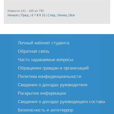
Новости 141 - 160 из 795
Начало
|
Пред.
|
6
7
8
9
10
|
След.
|
Конец
|
Все
Личный кабинет студента
Обратная связь
Часто задаваемые вопросы
Обращения граждан и организаций
Политика конфиденциальности
Сведения о доходах руководителя
Раскрытие информации
Сведения о доходах руководящего состава
Безопасность и антитеррор