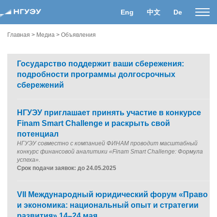
Eng
中文
De
Пока
нави
Главная
>
Медиа
>
Объявления
Государство поддержит ваши сбережения:
подробности программы долгосрочных
сбережений
НГУЭУ приглашает принять участие в конкурсе
Finam Smart Challenge и раскрыть свой
потенциал
НГУЭУ совместно с компанией ФИНАМ проводит масштабный
конкурс финансовой аналитики «Finam Smart Challenge: Формула
успеха».
Срок подачи заявок: до 24.05.2025
VII Международный юридический форум «Право
и экономика: национальный опыт и стратегии
развития» 14–24 мая