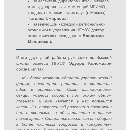
заместитель директора Школы бизнеса
и международных компетенций МГИМО,
кандидат экономических наук (г. Москва)
Татьяна Смирнова;
заведующий кафедрой региональной
экономики и управления НГУЭУ, доктор
экономических наук, доцент
Владимир
Мельников.
Итоги двух дней работы руководитель Высшей
школы бизнеса НГУЭУ
Эдуард Коложвари
обозначил так:
— Мы давно мечтали сделать управленческий
форум, наконец-то решились и воплотили
идею в реальность
.
Семь разноплановых
секций удалось собрать под одним общим
лозунгом, и мне кажется, у нас получился
честный и откровенный разговор о состоянии
дел в экономике и об управлении с разных
точек зрения. Старались двигаться от общего
к более частным вопросам и конкретным
механизмам. Вижу пользу от обсуждений как