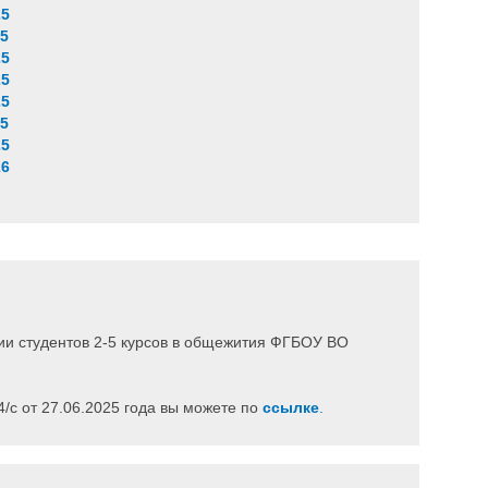
25
25
25
25
25
25
25
26
ии студентов 2-5 курсов в общежития ФГБОУ ВО
/c от 27.06.2025 года вы можете по
ссылке
.