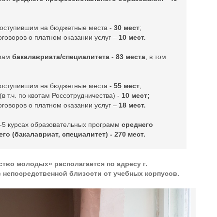
поступившим на бюджетные места -
30 мест
;
говоров о платном оказании услуг –
10 мест.
ммам
бакалавриата/специалитета
-
83 места
, в том
поступившим на бюджетные места -
55 мест
;
в т.ч. по квотам Россотрудничества) -
10 мест;
говоров о платном оказании услуг –
18 мест.
-5 курсах образовательных программ
среднего
о (бакалавриат, специалитет) - 270 мест.
во молодых» располагается по адресу г.
в непосредственной близости от учебных корпусов.