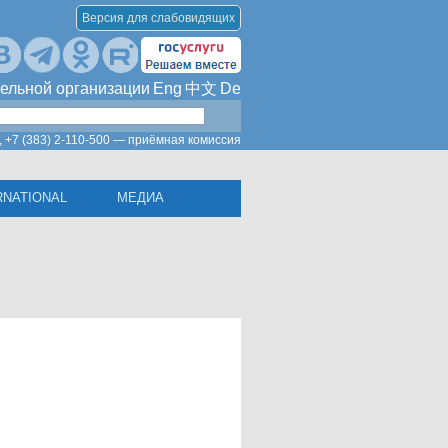
Версия для слабовидящих
ельной организации
Eng
中文
De
,
+7 (383) 2-110-500 — приёмная комиссия
RNATIONAL
МЕДИА