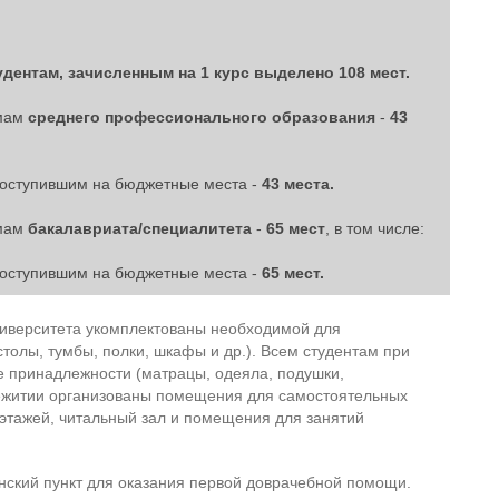
удентам, зачисленным на 1 курс выделено 108 мест.
ммам
среднего профессионального образования
-
43
поступившим на бюджетные места -
43 места.
ммам
бакалавриата/специалитета
-
65 мест
, в том числе:
поступившим на бюджетные места -
65 мест.
ниверситета укомплектованы необходимой для
толы, тумбы, полки, шкафы и др.). Всем студентам при
 принадлежности (матрацы, одеяла, подушки,
щежитии организованы помещения для самостоятельных
 этажей, читальный зал и помещения для занятий
ский пункт для оказания первой доврачебной помощи.