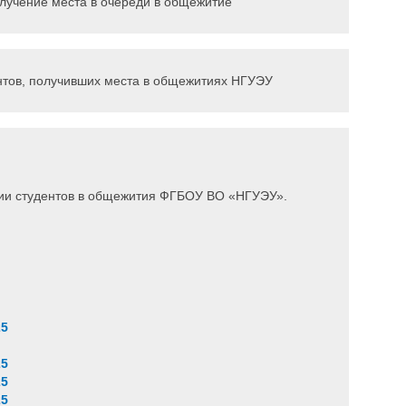
лучение места в очереди в общежитие
нтов, получивших места в общежитиях НГУЭУ
нии студентов в общежития ФГБОУ ВО «НГУЭУ».
25
25
25
25