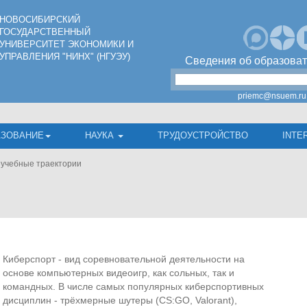
НОВОСИБИРСКИЙ
ГОСУДАРСТВЕННЫЙ
УНИВЕРСИТЕТ ЭКОНОМИКИ И
УПРАВЛЕНИЯ "НИНХ" (НГУЭУ)
Сведения об образоват
priemc@nsuem.ru
АЗОВАНИЕ
НАУКА
ТРУДОУСТРОЙСТВО
INTE
учебные траектории
Киберспорт - вид соревновательной деятельности на
основе компьютерных видеоигр, как сольных, так и
командных. В числе самых популярных киберспортивных
дисциплин - трёхмерные шутеры (CS:GO, Valorant),