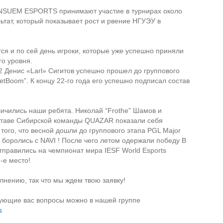
 NSUEM ESPORTS принимают участие в турнирах около
льтат, который показывает рост и рвение НГУЭУ в
тся и по сей день игроки, которые уже успешно приняли
го уровня.
2 Денис «Larl» Сигитов успешно прошел до группового
etBoom”. К концу 22-го года его успешно подписал состав
ичились наши ребята. Николай “Frothe” Шамов и
ставе Сибирской команды QUAZAR показали себя
 того, что весной дошли до группового этапа PGL Major
о боролись с NAVI ! После чего летом одержали победу В
отправились на чемпионат мира IESF World Esports
-е место!
лнению, так что мы ждем твою заявку!
сующие вас вопросы можно в нашей группе
s