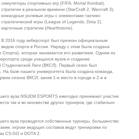
симуляторы спортивных игр (FIFA, Mortal Kombat),
стратегии в реальном времени (StarCraft 2, Warcraft 3),
командные ролевые игры с элементами тактико-
стратегической игры (League of Legends, Dota 2),
карточные стратегии (Hearthstone).
В 2016 году киберспорт был признан официальным
видом спорта в России. Наряду с этим была создана
Спорта), которая занимается его развитием. Одним из
берспорта среди учащихся вузов и создание
 Студенческой Лиги (ВКСЛ). Первый сезон был
а. На базе нашего университета была создана команда,
рвом сезоне ВКСЛ, заняв 1-е место в городе и 2-е в
ашего вуза NSUEM ESPORTS ежегодно принимает участие
еста так и во множестве других турниров, где стабильно
ашего вуза проводятся собственные турниры, большинство
акже, игроки ведущих составов ведут тренировки по
ак CS:GO и DOTA 2.