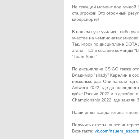
На текущий момент под эгидой
ста игроков! Это огромный резу
киберспорте!
В нашем вузе учились, либо уча
участие на чемпионатах мирово
Так, игрок по дисциплине DOTA 
этапа TI11 в составе команды “B
“Team Spirit”
По дисциплине CS:GO также отл
Владимир “shady” Карелин в со
несколько раз. Они начали год с
Antwerp 2022, где до последнег
кубке России 2022 и в декабре 
Championship 2022, где заняли 3
Наши ряды всегда готовы к попо
Получить ответы на все интере
Вконтакте:
vk.com/nsuem_esport