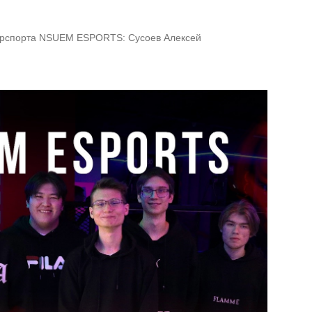
ерспорта NSUEM ESPORTS: Сусоев Алексей