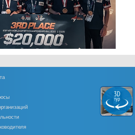
та
росы
организаций
льности
ководителя