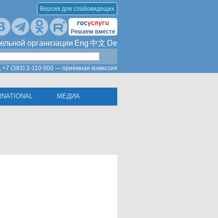
Версия для слабовидящих
ельной организации
Eng
中文
De
,
+7 (383) 2-110-500 — приёмная комиссия
RNATIONAL
МЕДИА