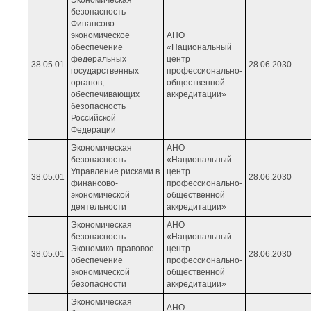
Экономическая
безопасность
Финансово-
экономическое
АНО
обеспечение
«Национальный
федеральных
центр
38.05.01
28.06.2030
государственных
профессионально-
органов,
общественной
обеспечивающих
аккредитации»
безопасность
Российской
Федерации
Экономическая
АНО
безопасность
«Национальный
Управление рисками в
центр
38.05.01
28.06.2030
финансово-
профессионально-
экономической
общественной
деятельности
аккредитации»
Экономическая
АНО
безопасность
«Национальный
Экономико-правовое
центр
38.05.01
28.06.2030
обеспечение
профессионально-
экономической
общественной
безопасности
аккредитации»
Экономическая
АНО