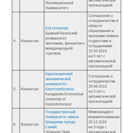
автоматической
Инновационный
пролонгацией
Университет»
Соглашение о
сотрудничестве в
области
Esil University
образования и
Бывший Казахский
программ обмена
университет
4.
Казахстан
студентами и
экономики, финансов и
сотрудниками
международной
15.03.2010
торговли
на 5 лет с
автоматической
пролонгацией
Карагандинский
Соглашение о
экономический
сотрудничестве
университет
29.06.2010
5.
Казахстан
Казпотребсоюза
на 5 лет с
Karaganda Economical
автоматической
University of
пролонгацией
Kazpotrebsoyuz
Государственный
Меморандум о
Университет имени
взаимопонимании
Шакарима города
20.12.2016
6.
Казахстан
Семей
на 3 года с
Shakarim State
автоматической