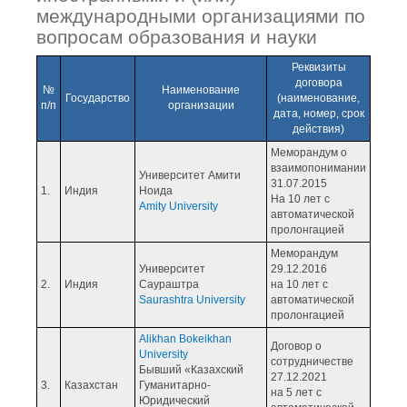
международными организациями по
вопросам образования и науки
Реквизиты
договора
№
Наименование
Государство
(наименование,
п/п
организации
дата, номер, срок
действия)
Меморандум о
взаимопонимании
Университет Амити
31.07.2015
1.
Индия
Ноида
На 10 лет с
Amity University
автоматической
пролонгацией
Меморандум
Университет
29.12.2016
2.
Индия
Саураштра
на 10 лет с
Saurashtra University
автоматической
пролонгацией
Alikhan Bokeikhan
Договор о
University
сотрудничестве
Бывший «Казахский
27.12.2021
3.
Казахстан
Гуманитарно-
на 5 лет с
Юридический