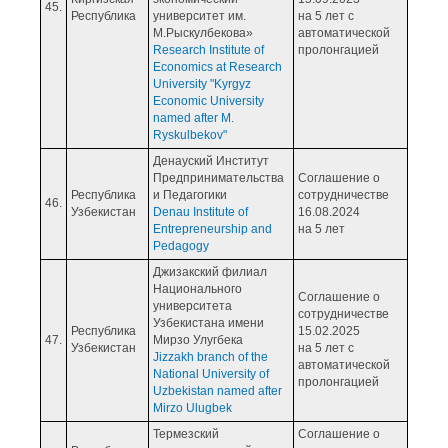
45.
Республика
университет им.
на 5 лет с
М.Рыскулбекова»
автоматической
Research Institute of
пролонгацией
Economics at Research
University "Kyrgyz
Economic University
named after M.
Ryskulbekov"
Денауский Институт
Предпринимательства
Соглашение о
Республика
и Педагогики
сотрудничестве
46.
Узбекистан
Denau Institute of
16.08.2024
Entrepreneurship and
на 5 лет
Pedagogy
Джизакский филиал
Национального
Соглашение о
университета
сотрудничестве
Узбекистана имени
Республика
15.02.2025
47.
Мирзо Улугбека
Узбекистан
на 5 лет с
Jizzakh branch of the
автоматической
National University of
пролонгацией
Uzbekistan named after
Mirzo Ulugbek
Термезский
Соглашение о