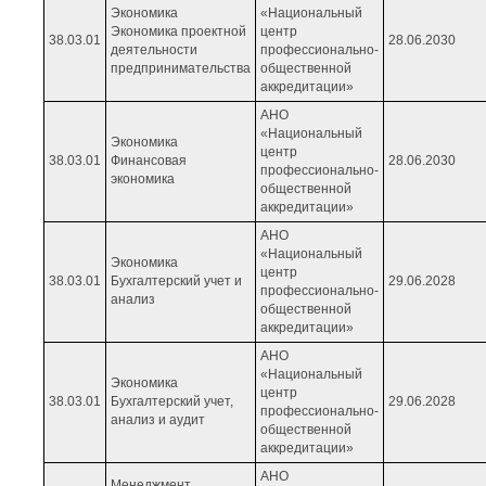
Экономика
«Национальный
Экономика проектной
центр
38.03.01
28.06.2030
деятельности
профессионально-
предпринимательства
общественной
аккредитации»
АНО
«Национальный
Экономика
центр
38.03.01
Финансовая
28.06.2030
профессионально-
экономика
общественной
аккредитации»
АНО
«Национальный
Экономика
центр
38.03.01
Бухгалтерский учет и
29.06.2028
профессионально-
анализ
общественной
аккредитации»
АНО
«Национальный
Экономика
центр
38.03.01
Бухгалтерский учет,
29.06.2028
профессионально-
анализ и аудит
общественной
аккредитации»
АНО
Менеджмент