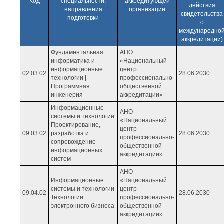
Код
специальности,
аккредитующей
действия
направления
организации
свидетельства
подготовки
о
международно
аккредитации)
Фундаментальная
АНО
информатика и
«Национальный
информационные
центр
02.03.02
28.06.2030
технологии |
профессионально-
Программная
общественной
инженерия
аккредитации»
Информационные
АНО
системы и технологии
«Национальный
Проектирование,
центр
09.03.02
разработка и
28.06.2030
профессионально-
сопровождение
общественной
информационных
аккредитации»
систем
АНО
Информационные
«Национальный
системы и технологии
центр
09.04.02
28.06.2030
Технологии
профессионально-
электронного бизнеса
общественной
аккредитации»