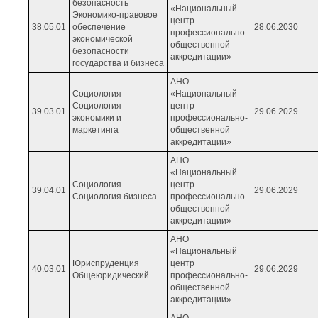
безопасность
«Национальный
Экономико-правовое
центр
38.05.01
обеспечение
28.06.2030
профессионально-
экономической
общественной
безопасности
аккредитации»
государства и бизнеса
АНО
Социология
«Национальный
Социология
центр
39.03.01
29.06.2029
экономики и
профессионально-
маркетинга
общественной
аккредитации»
АНО
«Национальный
Социология
центр
39.04.01
29.06.2029
Социология бизнеса
профессионально-
общественной
аккредитации»
АНО
«Национальный
Юриспруденция
центр
40.03.01
29.06.2029
Общеюридический
профессионально-
общественной
аккредитации»