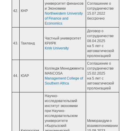
университет финансов
Соглашение о
и Экономики
сотрудничестве
42.
КНР
Northwestern University
15.07.2022
of Finance and
бессрочно
Economics
Договор о
сотрудничестве
Частный университет
08.04.2025
43.
Таиланд
КРИРК
на 5 лет с
Krirk University
автоматической
пролонгацией
Соглашение о
Колледж Менеджмента
сотрудничестве
MANCOSA
15.02.2025
44.
ЮАР
Management College of
на 5 лет с
Southern Africa
автоматической
пролонгацией
Научно-
исследовательский
институт экономики
при Научно-
исследовательском
университете
Меморандум о
«Кыргызский
взаимопонимании
Киргизская
экономический
15.09.2023