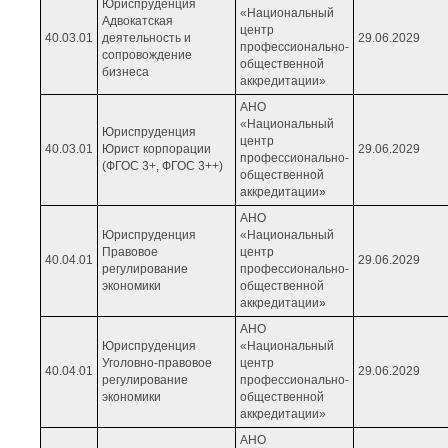
Юриспруденция
«Национальный
Адвокатская
центр
40.03.01
деятельность и
29.06.2029
профессионально-
сопровождение
общественной
бизнеса
аккредитации»
АНО
«Национальный
Юриспруденция
центр
40.03.01
Юрист корпорации
29.06.2029
профессионально-
(ФГОС 3+, ФГОС 3++)
общественной
аккредитации»
АНО
Юриспруденция
«Национальный
Правовое
центр
40.04.01
29.06.2029
регулирование
профессионально-
экономики
общественной
аккредитации»
АНО
Юриспруденция
«Национальный
Уголовно-правовое
центр
40.04.01
29.06.2029
регулирование
профессионально-
экономики
общественной
аккредитации»
АНО