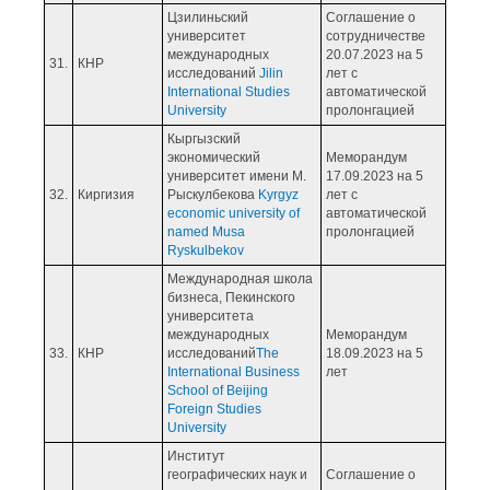
Цзилиньский
Соглашение о
университет
сотрудничестве
международных
20.07.2023 на 5
31.
КНР
исследований
Jilin
лет с
International Studies
автоматической
University
пролонгацией
Кыргызский
экономический
Меморандум
университет имени М.
17.09.2023 на 5
32.
Киргизия
Рыскулбекова
Kyrgyz
лет с
economic university of
автоматической
named Musa
пролонгацией
Ryskulbekov
Международная школа
бизнеса, Пекинского
университета
международных
Меморандум
33.
КНР
исследований
The
18.09.2023 на 5
International Business
лет
School of Beijing
Foreign Studies
University
Институт
географических наук и
Соглашение о