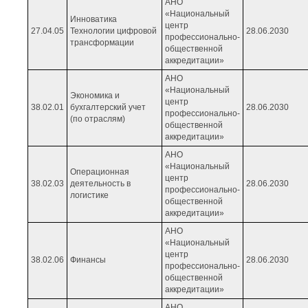
АНО
«Национальный
Инноватика
центр
27.04.05
Технологии цифровой
28.06.2030
профессионально-
трансформации
общественной
аккредитации»
АНО
«Национальный
Экономика и
центр
38.02.01
бухгалтерский учет
28.06.2030
профессионально-
(по отраслям)
общественной
аккредитации»
АНО
«Национальный
Операционная
центр
38.02.03
деятельность в
28.06.2030
профессионально-
логистике
общественной
аккредитации»
АНО
«Национальный
центр
38.02.06
Финансы
28.06.2030
профессионально-
общественной
аккредитации»
АНО