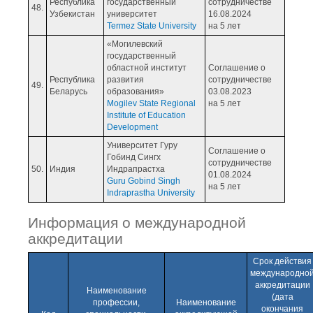
Республика
государственный
сотрудничестве
48.
Узбекистан
университет
16.08.2024
Termez State University
на 5 лет
«Могилевский
государственный
областной институт
Соглашение о
Республика
развития
сотрудничестве
49.
Беларусь
образования»
03.08.2023
Mogilev State Regional
на 5 лет
Institute of Education
Development
Университет Гуру
Соглашение о
Гобинд Сингх
сотрудничестве
50.
Индия
Индрапрастха
01.08.2024
Guru Gobind Singh
на 5 лет
Indraprastha University
Информация о международной
аккредитации
Срок действия
международно
аккредитации
Наименование
(дата
профессии,
Наименование
окончания