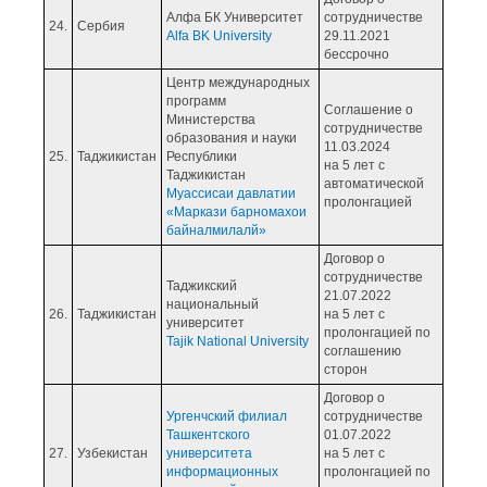
Алфа БК Университет
сотрудничестве
24.
Сербия
Alfa BK University
29.11.2021
бессрочно
Центр международных
программ
Соглашение о
Министерства
сотрудничестве
образования и науки
11.03.2024
25.
Таджикистан
Республики
на 5 лет с
Таджикистан
автоматической
Муассисаи давлатии
пролонгацией
«Маркази барномахои
байналмилалй»
Договор о
сотрудничестве
Таджикский
21.07.2022
национальный
26.
Таджикистан
на 5 лет с
университет
пролонгацией по
Tajik National University
соглашению
сторон
Договор о
Ургенчский филиал
сотрудничестве
Ташкентского
01.07.2022
27.
Узбекистан
университета
на 5 лет с
информационных
пролонгацией по