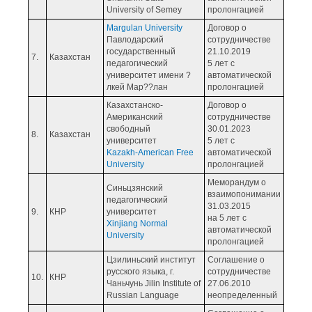
University of Semey
пролонгацией
Margulan University
Договор о
Павлодарский
сотрудничестве
государственный
21.10.2019
7.
Казахстан
педагогический
5 лет с
университет имени ?
автоматической
лкей Мар??лан
пролонгацией
Казахстанско-
Договор о
Американский
сотрудничестве
свободный
30.01.2023
8.
Казахстан
университет
5 лет с
Kazakh-American Free
автоматической
University
пролонгацией
Меморандум о
Синьцзянский
взаимопонимании
педагогический
31.03.2015
9.
КНР
университет
на 5 лет с
Xinjiang Normal
автоматической
University
пролонгацией
Цзилиньский институт
Соглашение о
русского языка, г.
сотрудничестве
10.
КНР
Чаньчунь Jilin Institute of
27.06.2010
Russian Language
неопределенный