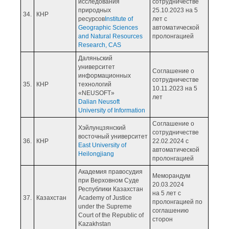
исследования
сотрудничестве
природных
25.10.2023 на 5
34.
КНР
ресурсов
Institute of
лет с
Geographic Sciences
автоматической
and Natural Resources
пролонгацией
Research, CAS
Даляньский
университет
Соглашение о
информационных
сотрудничестве
35.
КНР
технологий
10.11.2023 на 5
«NEUSOFT»
лет
Dalian Neusoft
University of Information
Соглашение о
Хэйлунцзянский
сотрудничестве
восточный университет
36.
КНР
22.02.2024 с
East University of
автоматической
Heilongjiang
пролонгацией
Академия правосудия
Меморандум
при Верховном Суде
20.03.2024
Республики Казахстан
на 5 лет с
37.
Казахстан
Academy of Justice
пролонгацией по
under the Supreme
соглашению
Court of the Republic of
сторон
Kazakhstan