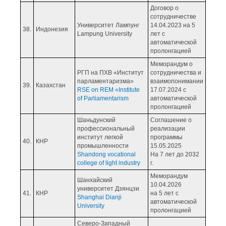
Договор о
сотрудничестве
Университет Лампунг
14.04.2023 на 5
38.
Индонезия
Lampung University
лет с
автоматической
пролонгацией
Меморандум о
РГП на ПХВ «Институт
сотрудничества и
парламентаризма»
взаимопонимании
39.
Казахстан
RSE on REM «Institute
17.07.2024 с
of Parliamentarism
автоматической
пролонгацией
Шаньдунский
Соглашение о
профессиональный
реализации
институт легкой
программы
40.
КНР
промышленности
15.05.2025
Shandong vocational
На 7 лет до 2032
college of light industry
г.
Меморандум
Шанхайский
10.04.2026
университет Дзянцзи
41.
КНР
на 5 лет с
Shanghai Dianji
автоматической
University
пролонгацией
Северо-Западный