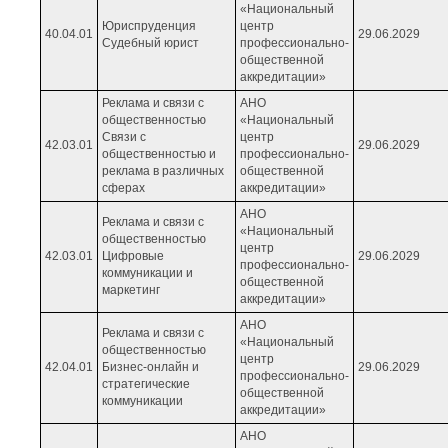
«Национальный
Юриспруденция
центр
40.04.01
29.06.2029
Судебный юрист
профессионально-
общественной
аккредитации»
Реклама и связи с
АНО
общественностью
«Национальный
Связи с
центр
42.03.01
29.06.2029
общественностью и
профессионально-
реклама в различных
общественной
сферах
аккредитации»
АНО
Реклама и связи с
«Национальный
общественностью
центр
42.03.01
Цифровые
29.06.2029
профессионально-
коммуникации и
общественной
маркетинг
аккредитации»
АНО
Реклама и связи с
«Национальный
общественностью
центр
42.04.01
Бизнес-онлайн и
29.06.2029
профессионально-
стратегические
общественной
коммуникации
аккредитации»
АНО