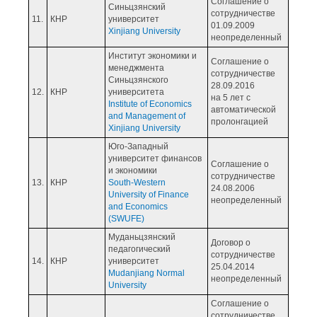
Соглашение о
Синьцзянский
сотрудничестве
11.
КНР
университет
01.09.2009
Xinjiang University
неопределенный
Институт экономики и
Соглашение о
менеджмента
сотрудничестве
Синьцзянского
28.09.2016
12.
КНР
университета
на 5 лет с
Institute of Economics
автоматической
and Management of
пролонгацией
Xinjiang University
Юго-Западный
университет финансов
Соглашение о
и экономики
сотрудничестве
13.
КНР
South-Western
24.08.2006
University of Finance
неопределенный
and Economics
(SWUFE)
Муданьцзянский
Договор о
педагогический
сотрудничестве
14.
КНР
университет
25.04.2014
Mudanjiang Normal
неопределенный
University
Соглашение о
сотрудничестве