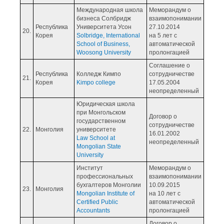
Международная школа
Меморандум о
бизнеса Солбридж
взаимопонимании
Республика
Университета Усон
27.10.2014
20.
Корея
Solbridge, International
на 5 лет с
School of Business,
автоматической
Woosong University
пролонгацией
Соглашение о
Республика
Колледж Кимпо
сотрудничестве
21.
Корея
Kimpo college
17.05.2004
неопределенный
Юридическая школа
при Монгольском
Договор о
государственном
сотрудничестве
22.
Монголия
университете
16.01.2002
Law School at
неопределенный
Mongolian State
University
Институт
Меморандум о
профессиональных
взаимопонимании
бухгалтеров Монголии
10.09.2015
23.
Монголия
Mongolian Institute of
на 10 лет с
Certified Public
автоматической
Accountants
пролонгацией
Договор о