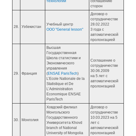
технологий
соглашению
сторон
Договор о
сотрудничестве
Учебный центр
28.02.2022
28.
Узбекистан
OOO "General lesson"
3 года с
автоматической
пролонгацией
Высшая
Государственная
Школа статистики и
Соглашение о
Экономического
сотрудничестве
управления
30.06.2009
29.
Франция
(
ENSAE ParisTech
)
на 5 лет с
L’Ecole Nationale de la
автоматической
Statistique et De
пролонгацией
L’Administration
Economique ENSAE
ParisTech
Ховдский филиал
Договор о
Монгольского
сотрудничестве
Государственного
10.03.2023 на 5
30.
Монголия
Университета Khovd
лет с
branch of National
автоматической
University of Mongolia
пролонгацией