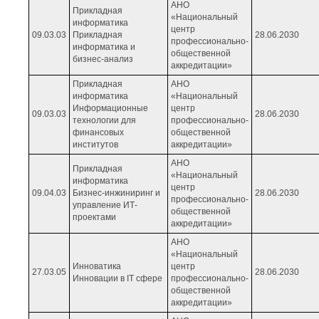
АНО
Прикладная
«Национальный
информатика
центр
09.03.03
Прикладная
28.06.2030
профессионально-
информатика и
общественной
бизнес-анализ
аккредитации»
Прикладная
АНО
информатика
«Национальный
Информационные
центр
09.03.03
28.06.2030
технологии для
профессионально-
финансовых
общественной
институтов
аккредитации»
АНО
Прикладная
«Национальный
информатика
центр
09.04.03
Бизнес-инжиниринг и
28.06.2030
профессионально-
управление ИТ-
общественной
проектами
аккредитации»
АНО
«Национальный
Инноватика
центр
27.03.05
28.06.2030
Инновации в IT сфере
профессионально-
общественной
аккредитации»