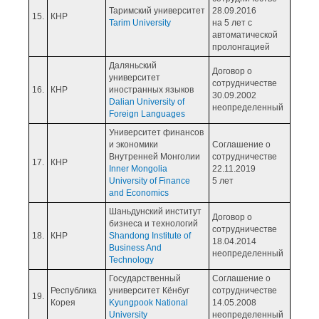
Таримский университет
28.09.2016
15.
КНР
Tarim University
на 5 лет с
автоматической
пролонгацией
Даляньский
Договор о
университет
сотрудничестве
16.
КНР
иностранных языков
30.09.2002
Dalian University of
неопределенный
Foreign Languages
Университет финансов
и экономики
Соглашение о
Внутренней Монголии
сотрудничестве
17.
КНР
Inner Mongolia
22.11.2019
University of Finance
5 лет
and Economics
Шаньдунский институт
Договор о
бизнеса и технологий
сотрудничестве
18.
КНР
Shandong Institute of
18.04.2014
Business And
неопределенный
Technology
Государственный
Соглашение о
Республика
университет Кёнбуг
сотрудничестве
19.
Корея
Kyungpook National
14.05.2008
University
неопределенный