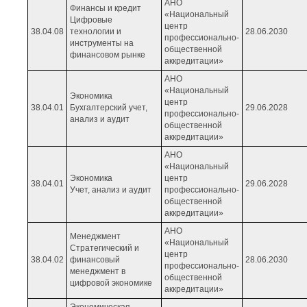
АНО
Финансы и кредит
«Национальный
Цифровые
центр
38.04.08
технологии и
28.06.2030
профессионально-
инструменты на
общественной
финансовом рынке
аккредитации»
АНО
«Национальный
Экономика
центр
38.04.01
Бухгалтерский учет,
29.06.2028
профессионально-
анализ и аудит
общественной
аккредитации»
АНО
«Национальный
Экономика
центр
38.04.01
29.06.2028
Учет, анализ и аудит
профессионально-
общественной
аккредитации»
АНО
Менеджмент
«Национальный
Стратегический и
центр
38.04.02
финансовый
28.06.2030
профессионально-
менеджмент в
общественной
цифровой экономике
аккредитации»