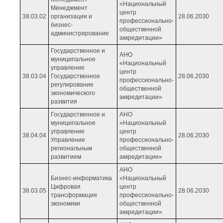
«Национальный
Менеджмент
центр
38.03.02
организации и
28.06.2030
профессионально-
бизнес-
общественной
администрирование
аккредитации»
Государственное и
АНО
муниципальное
«Национальный
управление
центр
38.03.04
Государственное
28.06.2030
профессионально-
регулирование
общественной
экономического
аккредитации»
развития
Государственное и
АНО
муниципальное
«Национальный
управление
центр
38.04.04
28.06.2030
Управление
профессионально-
региональным
общественной
развитием
аккредитации»
АНО
Бизнес-информатика
«Национальный
Цифровая
центр
38.03.05
28.06.2030
трансформация
профессионально-
экономики
общественной
аккредитации»