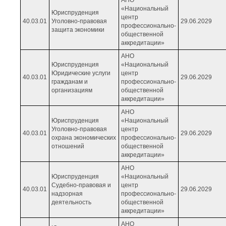
АНО
«Национальный
Юриспруденция
центр
40.03.01
Уголовно-правовая
29.06.2029
профессионально-
защита экономики
общественной
аккредитации»
АНО
Юриспруденция
«Национальный
Юридические услуги
центр
40.03.01
29.06.2029
гражданам и
профессионально-
организациям
общественной
аккредитации»
АНО
Юриспруденция
«Национальный
Уголовно-правовая
центр
40.03.01
29.06.2029
охрана экономических
профессионально-
отношений
общественной
аккредитации»
АНО
Юриспруденция
«Национальный
Судебно-правовая и
центр
40.03.01
29.06.2029
надзорная
профессионально-
деятельность
общественной
аккредитации»
АНО