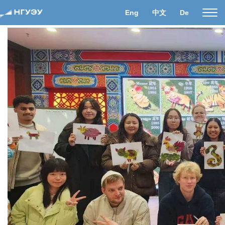
Eng
中文
De
Пока
нави