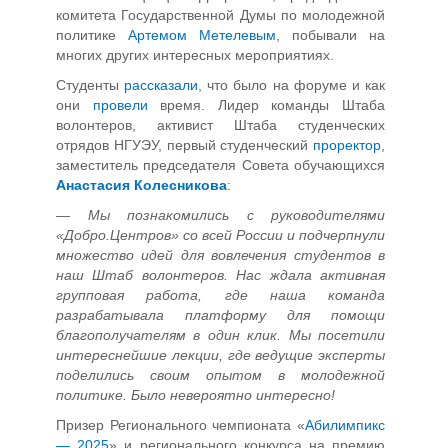
комитета Государственной Думы по молодежной
политике
Артемом Метелевым
, побывали на
многих других интересных мероприятиях.
Студенты
рассказали
, что было на форуме и как
они
провели
время. Лидер команды Штаба
волонтеров, активист Штаба студенческих
отрядов НГУЭУ, первый студенческий
проректор
,
заместитель председателя Совета обучающихся
Анастасия Колесникова
:
—
Мы познакомились с руководителями
«Добро.Центров» со всей России и подчерпнули
множество идей для вовлечения студентов в
наш Штаб волонтеров. Нас ждала активная
групповая работа, где наша команда
разрабатывала платформу для помощи
благополучателям в один клик. Мы посетили
интереснейшие лекции, где ведущие эксперты
поделились своим опытом в молодежной
политике. Было невероятно интересно!
Призер Регионального чемпионата «
Абилимпикс
— 2025
» и регионального конкурса на премию