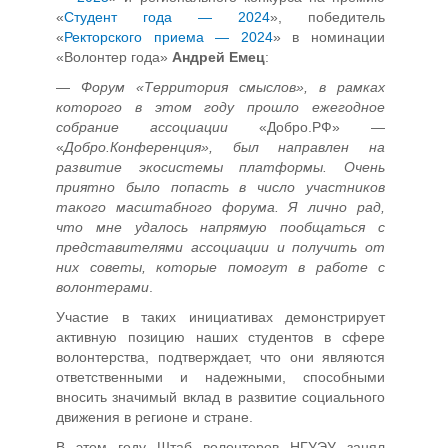
«
Студент года — 2024
», победитель
«
Ректорского приема — 2024
» в номинации
«Волонтер года»
Андрей Емец
:
—
Форум «Территория смыслов», в рамках
которого в этом году прошло ежегодное
собрание ассоциации
«Добро.РФ» —
«
Добро.Конференция», был направлен на
развитие экосистемы платформы. Очень
приятно было попасть в число участников
такого масштабного форума. Я лично рад,
что мне удалось напрямую пообщаться с
представителями ассоциации и получить от
них советы, которые помогут в работе с
волонтерами
.
Участие в таких инициативах демонстрирует
активную позицию наших студентов в сфере
волонтерства, подтверждает, что они являются
ответственными и надежными, способными
вносить значимый вклад в развитие социального
движения в регионе и стране.
В этом году Штаб волонтеров НГУЭУ занял