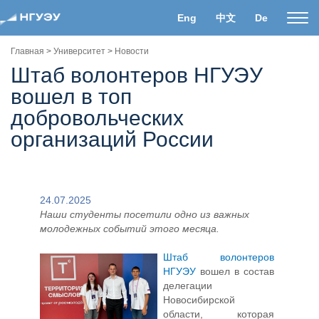
Eng
中文
De
Пока
нави
Главная
>
Университет
>
Новости
Штаб волонтеров НГУЭУ
вошел в топ
добровольческих
организаций России
24.07.2025
Наши студенты посетили одно из важных
молодежных событий этого месяца
.
Штаб волонтеров
НГУЭУ
вошел в состав
делегации
Новосибирской
области, которая