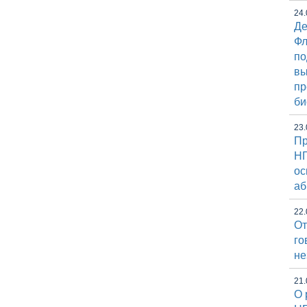
24.
Де
Фл
по
вы
пр
би
23.
Пр
НГ
ос
аб
22.
От
го
не
21.
О 