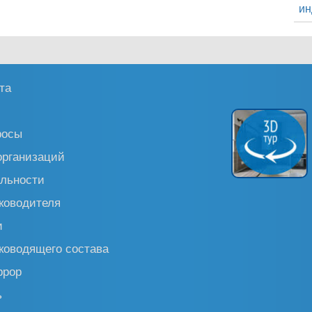
ин
та
росы
организаций
льности
ководителя
и
ководящего состава
ррор
ь