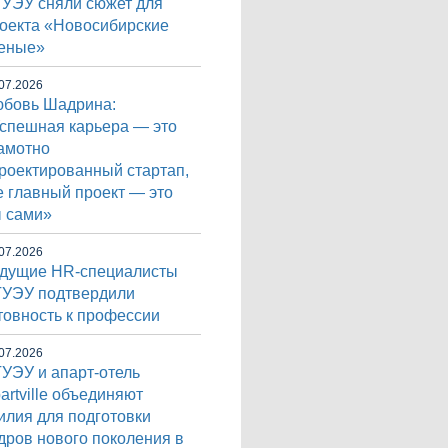
УЭУ сняли сюжет для
оекта «Новосибирские
еные»
07.2026
бовь Шадрина:
спешная карьера — это
амотно
роектированный стартап,
е главный проект — это
 сами»
07.2026
дущие HR-специалисты
УЭУ подтвердили
товность к профессии
07.2026
УЭУ и апарт-отель
artville объединяют
илия для подготовки
дров нового поколения в