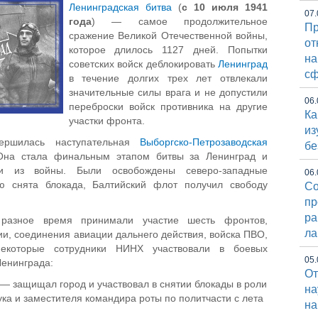
Ленинградская битва
(
с 10 июля 1941
07.
года
) — самое продолжительное
Пр
сражение Великой Отечественной войны,
от
которое длилось 1127 дней. Попытки
на
советских войск деблокировать
Ленинград
сф
в течение долгих трех лет отвлекали
значительные силы врага и не допустили
06.
переброски войск противника на другие
Ка
участки фронта.
из
ершилась наступательная
Выборгско-Петрозаводская
бе
 Она стала финальным этапом битвы за Ленинград и
и из войны. Были освобождены северо-западные
06.
ю снята блокада, Балтийский флот получил свободу
Со
пр
ра
 разное время принимали участие шесть фронтов,
ла
ии, соединения авиации дальнего действия, войска ПВО,
Некоторые сотрудники НИНХ участвовали в боевых
05.
Ленинграда:
От
— защищал город и участвовал в снятии блокады в роли
на
ука и заместителя командира роты по политчасти с лета
на