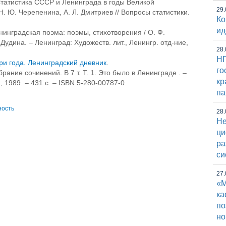
татистика СССР и Ленинграда в годы Великой
29.
Н. Ю. Черепенина, А. Л. Дмитриев // Вопросы статистики.
Ко
ид
инградская поэма: поэмы, стихотворения / О. Ф.
 Дудина. – Ленинград: Художеств. лит., Ленингр. отд-ние,
28.
НГ
ри года. Ленинградский дневник
.
го
рание сочинений. В 7 т. Т. 1. Это было в Ленинграде . –
кр
, 1989. – 431 с. – ISBN 5-280-00787-0.
па
ность
28.
Не
ци
ра
си
27.
«М
к
по
но