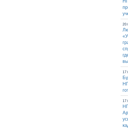
НГ
пр
уч
20.
Лю
«У
гр
сп
гд
вы
17.
Бу
НГ
го
17.
НГ
Ap
ус
ка