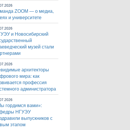
07.2026
манда ZOOM — о медиа,
еях и университете
07.2026
УЭУ и Новосибирский
сударственный
аеведческий музей стали
ртнерами
07.2026
видимые архитекторы
фрового мира: как
звивается профессия
стемного администратора
07.2026
ы гордимся вами»:
афедры НГУЭУ
здравили выпускников с
вым этапом