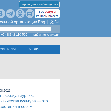
Версия для слабовидящих
ельной организации
Eng
中文
De
,
+7 (383) 2-110-500 — приёмная комиссия
RNATIONAL
МЕДИА
08.2026
нь физкультурника:
изическая культура — это
вестиция в себя»