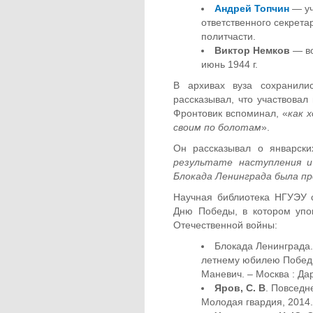
Андрей Топчин
— уч
ответственного секрет
политчасти.
Виктор Немков
— во
июнь 1944 г.
В архивах вуза сохранили
рассказывал, что участвовал
Фронтовик вспоминал, «
как 
своим по болотам
».
Он рассказывал о январски
результате наступления и 
Блокада Ленинграда была пр
Научная библиотека НГУЭУ 
Дню Победы, в котором упо
Отечественной войны:
Блокада Ленинграда. 
летнему юбилею Победы 
Маневич. – Москва : Да
Яров, С. В
. Повседн
Молодая гвардия, 2014.