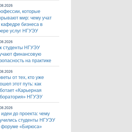
08.2026
офессии, которые
крывают мир: чему учат
 кафедре бизнеса в
ере услуг НГУЭУ
08.2026
к студенты НГУЭУ
учают финансовую
зопасность на практике
08.2026
веты от тех, кто уже
ошел этот путь: как
ботает «Карьерная
боратория» НГУЭУ
08.2026
 идеи до проекта: чему
учились студенты НГУЭУ
 форуме «Бирюса»