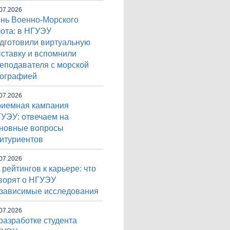
07.2026
нь Военно-Морского
ота: в НГУЭУ
дготовили виртуальную
ставку и вспомнили
еподавателя с морской
ографией
07.2026
иемная кампания
УЭУ: отвечаем на
новные вопросы
итуриентов
07.2026
 рейтингов к карьере: что
ворят о НГУЭУ
зависимые исследования
07.2026
разработке студента