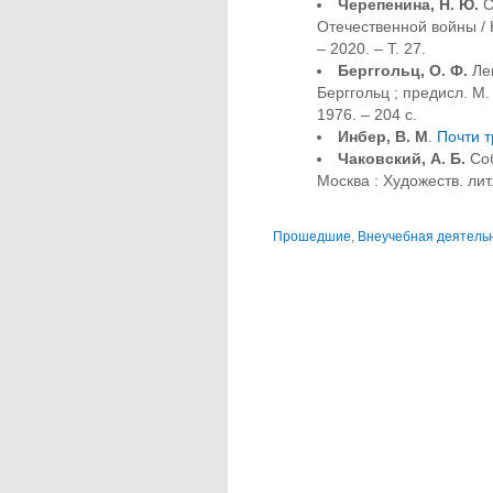
Черепенина, Н. Ю.
С
Отечественной войны / 
– 2020. – Т. 27.
Берггольц, О. Ф.
Лен
Берггольц ; предисл. М.
1976. – 204 с.
Инбер, В. М
.
Почти т
Чаковский, А. Б.
Соб
Москва : Художеств. лит.
Прошедшие
,
Внеучебная деятель