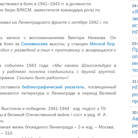
аствовал в боях в 1941–1943 гг. в должности
04.
аря бюро ВЛКСМ, заместителя командира роты по
«Я
эк
евал на Ленинградского фронте с октябре 1942 г. по
ис
Н
сь записи с воспоминаниями Виктора Немкова. Он
 в боях за
Синявинские
высоты, у станции
Мясной Бор
.
03.
Пр
ходил с разведкой в тыл к противнику и возвращался к
оп
и
х событиях 1943 года: «
Мы заняли Шлиссельбург в
те
у рабочего поселка соединились с другой группой.
орвана. Сколько было радости»!
31.
составила
библиографический указатель
, посвященный
НГ
минается литература о Ленинграде в период Великой
ро
пр
Выстояли и победили. 1941-1944 : изд. подгот. к 70-
30.
в Великой Отечественной войне / сост. и ред. И. А.
Ав
ръ.
ре
евная жизнь блокадного Ленинграда – 2-е изд. – Москва:
Н
 – 310.