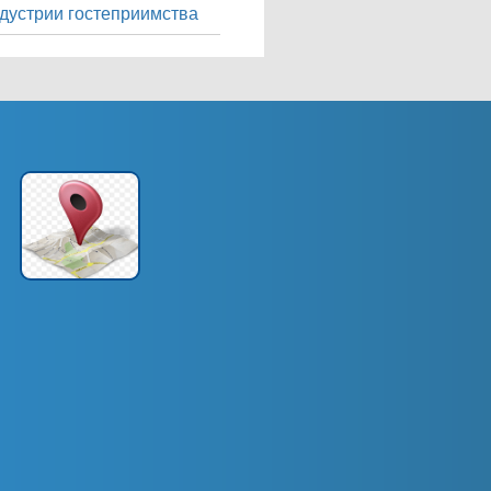
дустрии гостеприимства