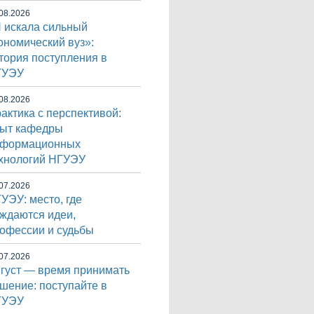
08.2026
 искала сильный
ономический вуз»:
тория поступления в
ГУЭУ
08.2026
актика с перспективой:
ыт кафедры
нформационных
хнологий НГУЭУ
07.2026
УЭУ: место, где
ждаются идеи,
офессии и судьбы
07.2026
густ — время принимать
шение: поступайте в
ГУЭУ