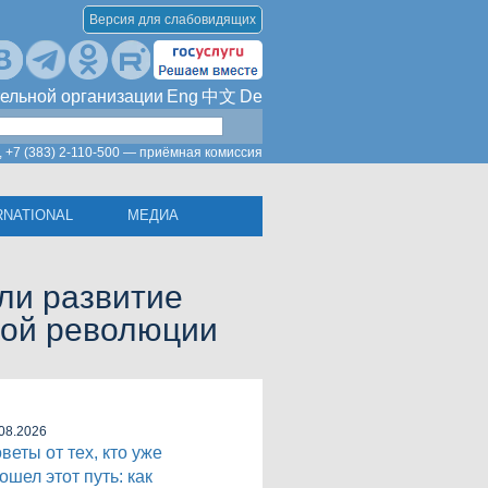
Версия для слабовидящих
ельной организации
Eng
中文
De
,
+7 (383) 2-110-500 — приёмная комиссия
RNATIONAL
МЕДИА
ли развитие
вой революции
08.2026
веты от тех, кто уже
ошел этот путь: как