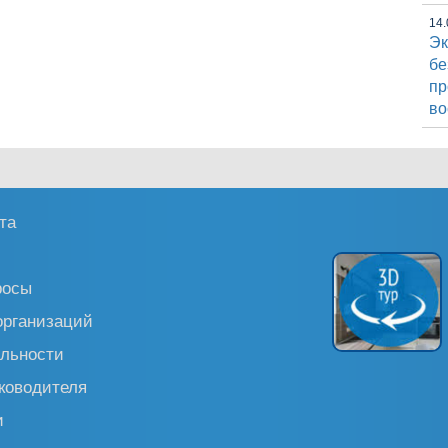
14.
Эк
бе
пр
во
та
росы
организаций
льности
ководителя
и