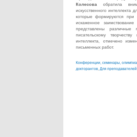
Колесова
обратила вни
искусственного интеллекта д
которые формируются при н
искаженное заимствование
представлены различные
писательскому творчеству 
интеллекта, отмечено изм
письменных работ.
Конференции, семинары, олимпи
докторантов
,
Для преподавателей