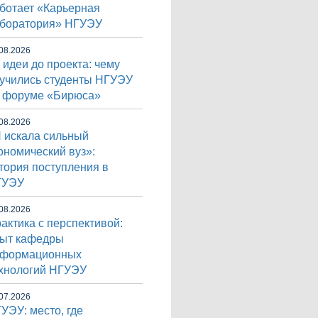
ботает «Карьерная
боратория» НГУЭУ
08.2026
 идеи до проекта: чему
учились студенты НГУЭУ
 форуме «Бирюса»
08.2026
 искала сильный
ономический вуз»:
тория поступления в
ГУЭУ
08.2026
актика с перспективой:
ыт кафедры
нформационных
хнологий НГУЭУ
07.2026
УЭУ: место, где