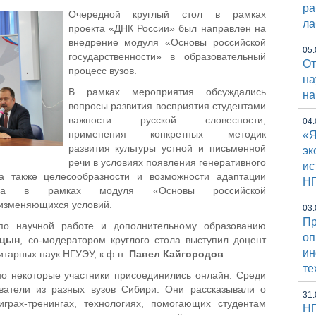
ра
Очередной круглый стол в рамках
ла
проекта «ДНК России» был направлен на
внедрение модуля «Основы российской
05.
государственности» в образовательный
От
процесс вузов.
на
В рамках мероприятия обсуждались
на
вопросы развития восприятия студентами
важности русской словесности,
04.
применения конкретных методик
«Я
развития культуры устной и письменной
эк
речи в условиях появления генеративного
ис
, а также целесообразности и возможности адаптации
Н
цесса в рамках модуля «Основы российской
 изменяющихся условий.
03.
Пр
 по научной работе и дополнительному образованию
оп
ицын
, со-модератором круглого стола выступил доцент
и
тарных наук НГУЭУ, к.ф.н.
Павел Кайгородов
.
те
о некоторые участники присоединились онлайн. Среди
атели из разных вузов Сибири. Они рассказывали о
31.
играх-тренингах, технологиях, помогающих студентам
НГ