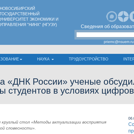
НОВОСИБИРСКИЙ
ГОСУДАРСТВЕННЫЙ
УНИВЕРСИТЕТ ЭКОНОМИКИ И
УПРАВЛЕНИЯ "НИНХ" (НГУЭУ)
Сведения об образоват
priemc@nsuem.ru
АЗОВАНИЕ
НАУКА
ТРУДОУСТРОЙСТВО
INTE
та «ДНК России» ученые обсуди
ры студентов в условиях цифро
06.
л круглый стол «Методы актуализации восприятия
Со
ой словесности».
пр