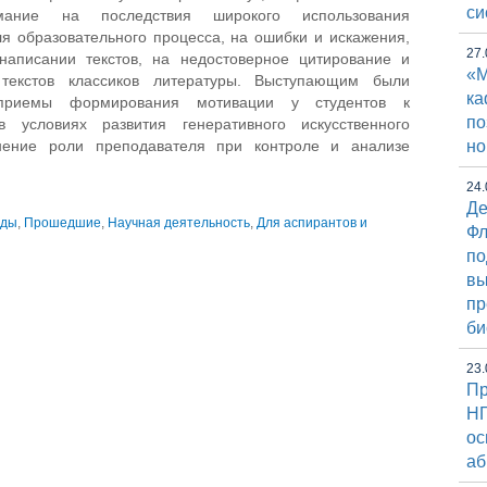
си
мание на последствия широкого использования
ля образовательного процесса, на ошибки и искажения,
27.
аписании текстов, на недостоверное цитирование и
«М
 текстов классиков литературы. Выступающим были
к
 приемы формирования мотивации у студентов к
по
в условиях развития генеративного искусственного
енение роли преподавателя при контроле и анализе
но
24.
Де
ады
,
Прошедшие
,
Научная деятельность
,
Для аспирантов и
Фл
по
вы
пр
би
23.
Пр
НГ
ос
аб