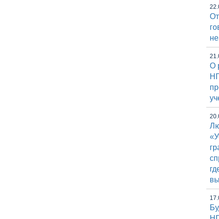
22.
От
го
не
21.
О 
НГ
пр
уч
20.
Лю
«У
гр
сп
гд
вы
17.
Бу
НГ