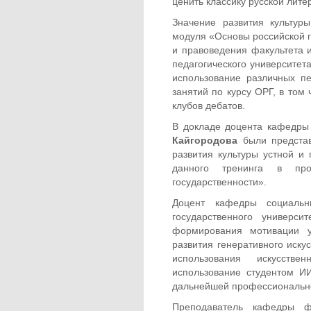
ценить классику русской лите
Значение развития культур
модуля «Основы российской 
и правоведения факультета 
педагогического университета
использование различных п
занятий по курсу ОРГ, в том
клубов дебатов.
В докладе доцента кафедры
Кайгородова
были представ
развития культуры устной и
данного тренинга в про
государственности».
Доцент кафедры социальн
государственного универси
формирования мотивации у
развития генеративного искус
использования искусстве
использование студентом И
дальнейшей профессионально
Преподаватель кафедры ф