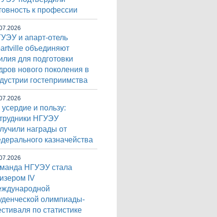
товность к профессии
07.2026
УЭУ и апарт-отель
artville объединяют
илия для подготовки
дров нового поколения в
дустрии гостеприимства
07.2026
 усердие и пользу:
трудники НГУЭУ
лучили награды от
дерального казначейства
07.2026
манда НГУЭУ стала
изером IV
еждународной
уденческой олимпиады-
стиваля по статистике