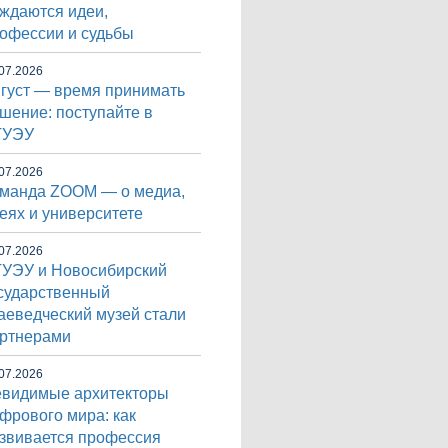
ждаются идеи,
офессии и судьбы
07.2026
густ — время принимать
шение: поступайте в
ГУЭУ
07.2026
манда ZOOM — о медиа,
еях и университете
07.2026
УЭУ и Новосибирский
сударственный
аеведческий музей стали
ртнерами
07.2026
видимые архитекторы
фрового мира: как
звивается профессия