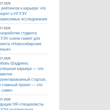
07.2026
 рейтингов к карьере: что
ворят о НГУЭУ
зависимые исследования
07.2026
разработке студента
УЭУ сняли сюжет для
оекта «Новосибирские
еные»
07.2026
бовь Шадрина:
спешная карьера — это
амотно
роектированный стартап,
е главный проект — это
 сами»
07.2026
дущие HR-специалисты
УЭУ подтвердили