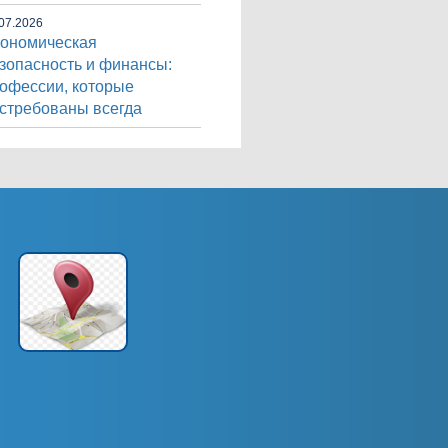
07.2026
ономическая
зопасность и финансы:
офессии, которые
стребованы всегда