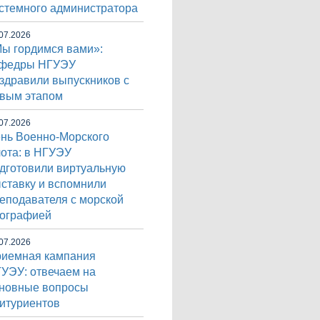
стемного администратора
07.2026
ы гордимся вами»:
афедры НГУЭУ
здравили выпускников с
вым этапом
07.2026
нь Военно-Морского
ота: в НГУЭУ
дготовили виртуальную
ставку и вспомнили
еподавателя с морской
ографией
07.2026
иемная кампания
УЭУ: отвечаем на
новные вопросы
итуриентов