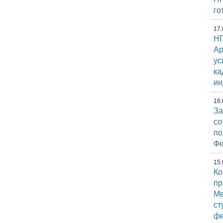
го
17.
НГ
Ap
ус
ка
ин
16.
За
со
по
Фе
15.
Ко
пр
М
ст
фе