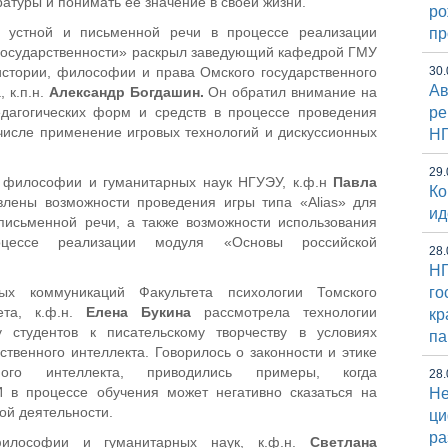
ратуры и понимать ее значение в своей жизни.
ро
ы устной и письменной речи в процессе реализации
пр
государственности» раскрыл заведующий кафедрой ГМУ
истории, философии и права Омского государственного
30.
Ав
, к.п.н.
Александр Богдашин.
Он обратил внимание на
едагогических форм и средств в процессе проведения
ре
 числе применение игровых технологий и дискуссионных
Н
29.
 философии и гуманитарных наук НГУЭУ, к.ф.н
Павла
Ко
лены возможности проведения игры типа «Alias» для
ид
 письменной речи, а также возможности использования
цессе реализации модуля «Основы российской
28.
НГ
ых коммуникаций Факультета психологии Томского
го
тета, к.ф.н.
Елена Букина
рассмотрела технологии
кр
 студентов к писательскому творчеству в условиях
па
ственного интеллекта. Говорилось о законности и этике
нного интеллекта, приводились примеры, когда
28.
И в процессе обучения может негативно сказаться на
Не
й деятельности.
ци
ра
илософии и гуманитарных наук, к.ф.н.
Светлана