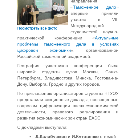
направления
«
Таможенное дело
»
впервые приняли
участие в VIII
Международной
Посмотреть все фото
студенческой научно-
практической конференции «
Актуальные
проблемы таможенного дела в условиях
цифровой экономики
», организованной
Российской таможенной академией.
География участников конференции была
широкой: студенты вузов Москвы, Санкт-
Петербурга, Владивостока, Минска, Ростова-на-
Дону, Выборга, Гродно и других городов.
По приглашению организаторов студенты НГУЭУ
представили секционные доклады, посвященные
вопросам цифровизации внешнеэкономической
деятельности, правового регулирования и
развития экономических зон стран ЕАЭС.
С докладами выступили:
Д.Калабушкин и И.Кутовенко
с темой